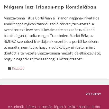
Mégsem lesz Trianon-nap Romániában
Visszavonná Titus Corlă?ean a Trianon napjának hivatalos
emléknappá nyilvánításáról szóló törvénytervezetét. A
szenátor ezt levélben is kérelmezte a szenátus állandó
bizottságánál, tudta meg a Transindex.
Markó Béla, az
RMDSZ szenátusi frakciójának vezetője a portál kérdésére
elmondta, nem tudja, hogy a volt külügyminiszter miért
döntött a tervezete visszavonása mellett, de elképzelhető,
hogy a negatív sajtóvisszhang is közrejátszott.
Közélet
VÉLEMÉNY
Az elmúlt héten a román légierő lelőtt három drónt,