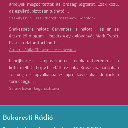
amelyek megsértették az ország légterét. Ezek közül
az egyikről biztosan tudható,…
Székely Ervin: Lassú drónok, rosszkedvű koboldok
Shakespeare halott; Cervantes is halott…; és én se
érzem jól magam – kezdte egyik előadását Mark Twain.
Ez az irodalomtörténeti…
Ambrus Attila: Shakespeare és Newton
Lábujjhegyre csimpaszkodtunk unokatestvéremmel a
kőfal mellett, hogy beleláthassunk a Kovászna parkjában
fortyogó iszapvulkánba és apró kavicsokat dobjunk a
fura szagú…
Sarány István: Legendák tava
Bukaresti Rádió