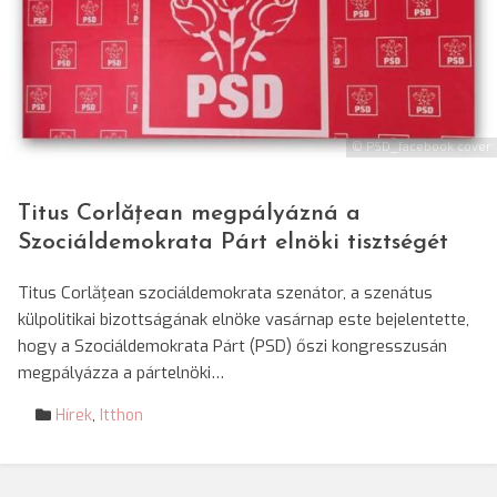
© PSD_facebook cover
Titus Corlățean megpályázná a
Szociáldemokrata Párt elnöki tisztségét
Titus Corlățean szociáldemokrata szenátor, a szenátus
külpolitikai bizottságának elnöke vasárnap este bejelentette,
hogy a Szociáldemokrata Párt (PSD) őszi kongresszusán
megpályázza a pártelnöki…
Hírek
,
Itthon