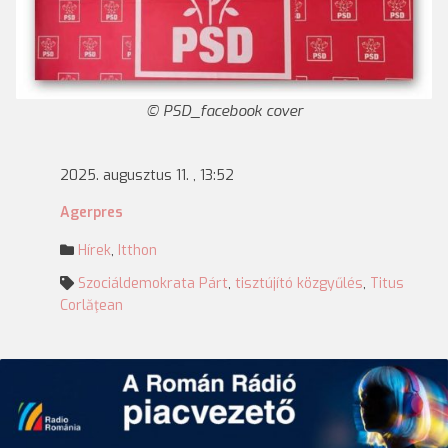
PSD_facebook cover
2025. augusztus 11. , 13:52
Agerpres
Hírek
,
Itthon
Szociáldemokrata Párt
,
tisztújító közgyűlés
,
Titus
Corlăţean