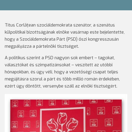
Titus Corlățean szociáldemokrata szenátor, a szenátus
külpolitikai bizottságának elnöke vasárnap este bejelentette,
hogy a Szociáldemokrata Párt (PSD) őszi kongresszusán
megpályázza a pártelnöki tisztséget.
A politikus szerint a PSD nagyon sok embert – tagokat,
választókat és szimpatizánsokat – veszített az utóbbi
hónapokban, és úgy véli, hogy a vezetőségi csapat teljes
megújításra szorul a párt és több millió román érdekében,
ezért úgy döntött, versenybe száll az elnöki tisztségért.