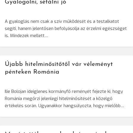
Gyalogolni, sétálni jó
A gyaloglás nem csak a szív működését és a testalkatot
segíti, hanem jelentősen befolyásolja az érzelmi egészséget
is. Mindezek mellett…
Újabb hitelminősítőtől vár véleményt
pénteken Románia
Ilie Bolojan ideiglenes kormányfő reményét fejezte ki, hogy
Románia megőrzi jelenlegi hitelminősítését a közelgő
értékelés során. Ugyanakkor hangsúlyozta, hogy mielőbb…