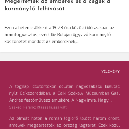
Megértették az emberek és a cégek a
kormányfő felhívását
Ezen a héten csökkent a 19-23 óra közötti időszakban az
áramfogyasztás, ezért Ilie Bolojan ügyvivő kormányfő
köszönetet mondott az embereknek,…
VÉLEMÉNY
A tegnap, csütörtökön délután nagyszabású kiállítás
nyílt Csíkszeredában, a Csíki Székely Múzeumban Gaál
András festőművész emlékére. A Nagy Imre, Nagy…
Székedi Ferenc: Klasszikussá vált
Az elmúlt héten a román légierő lelőtt három drónt,
amelyek megsértették az ország légterét. Ezek közül