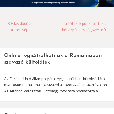
Bejegyzés
Elkezdődőtt a
Tarlótüzek pusztítottak a
pótérettségi
hétvégén országszerte
navigáció
Online regisztrálhatnak a Romániában
szavazó külföldiek
Az Európai Unió állampolgárai egyszerűbben, bürokráciától
mentesen tudnak majd szavazni a következő választásokon.
Az Állandó Választási Hatóság közvitára bocsátotta a…