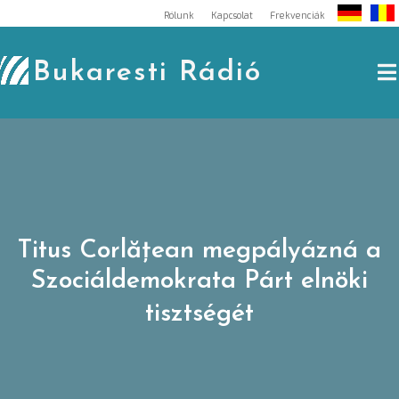
Skip
Rólunk
Kapcsolat
Frekvenciák
to
content
Bukaresti Rádió
Titus Corlățean megpályázná a
Szociáldemokrata Párt elnöki
tisztségét