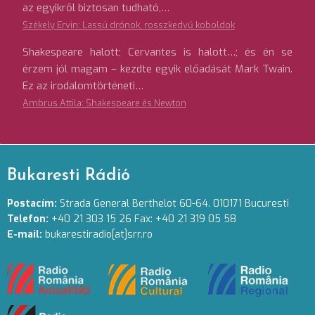
az egyikről biztosan tudható,…
Székely Ervin: Lassú drónok, rosszkedvű koboldok
Shakespeare halott; Cervantes is halott…; és én se
érzem jól magam – kezdte egyik előadását Mark Twain.
Ez az irodalomtörténeti…
Ambrus Attila: Shakespeare és Newton
Bukaresti Rádió
Postacím:
Strada General Berthelot 60-64. 010171 Bucuresti
Telefon:
+40 21 303 15 26 Fax: +40 21 319 05 58
E-mail:
bukarestiradio[at]srr.ro