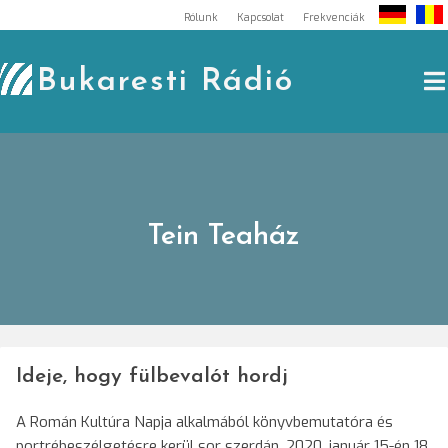
Skip
Rólunk
Kapcsolat
Frekvenciák
to
content
Bukaresti Rádió
Tein Teaház
Ideje, hogy fülbevalót hordj
A Román Kultúra Napja alkalmából könyvbemutatóra és
portrébeszélgetésre kerül sor szerdán, 2020. január 15-én 18