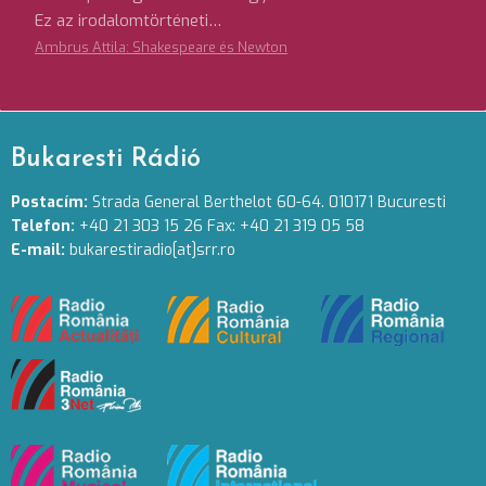
Ez az irodalomtörténeti…
Ambrus Attila: Shakespeare és Newton
Bukaresti Rádió
Postacím:
Strada General Berthelot 60-64. 010171 Bucuresti
Telefon:
+40 21 303 15 26 Fax: +40 21 319 05 58
E-mail:
bukarestiradio[at]srr.ro