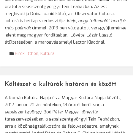
órától a sepsiszentgyörgyi Tein Teaházban. Az est
meghívottja Doina Ioanid költő, az Observator Cultural
kulturális hetilap szerkesztője.
Ideje, hogy fülbevalót hordj és
más poémák
címmel 2019-ben válogatott versgyűjteménye
jelent meg magyar fordításban, Lövétei Lázár László
átültetésében, a marosvásárhelyi Lector Kiadónál.
Hírek
,
Itthon
,
Kultúra
Költészet a kultúrák határán és között
A Román Kultúra Napja és a Magyar Kultúra Napja között,
2017. január 20-án, pénteken, 18 órától kerül sor, a
sepsiszentgyörgyi Bod Péter Megyei könyvtár
társszervezésében, a sepsiszentgyörgyi Tein Teaházban,
arra a közönségtalálkozóra és felolvasóestre, amelynek