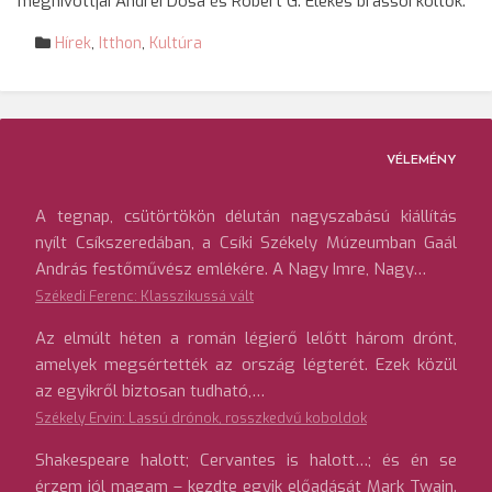
meghívottjai Andrei Dósa és Robert G. Elekes brassói költők.
Hírek
,
Itthon
,
Kultúra
VÉLEMÉNY
A tegnap, csütörtökön délután nagyszabású kiállítás
nyílt Csíkszeredában, a Csíki Székely Múzeumban Gaál
András festőművész emlékére. A Nagy Imre, Nagy…
Székedi Ferenc: Klasszikussá vált
Az elmúlt héten a román légierő lelőtt három drónt,
amelyek megsértették az ország légterét. Ezek közül
az egyikről biztosan tudható,…
Székely Ervin: Lassú drónok, rosszkedvű koboldok
Shakespeare halott; Cervantes is halott…; és én se
érzem jól magam – kezdte egyik előadását Mark Twain.