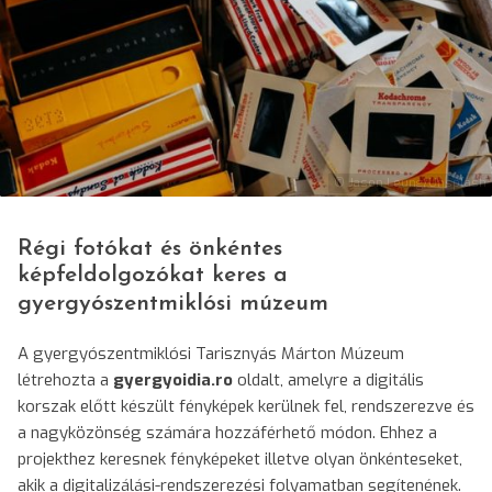
© Jason Leung/Unsplash
Régi fotókat és önkéntes
képfeldolgozókat keres a
gyergyószentmiklósi múzeum
A gyergyószentmiklósi Tarisznyás Márton Múzeum
létrehozta a
gyergyoidia.ro
oldalt, amelyre a digitális
korszak előtt készült fényképek kerülnek fel, rendszerezve és
a nagyközönség számára hozzáférhető módon. Ehhez a
projekthez keresnek fényképeket illetve olyan önkénteseket,
akik a digitalizálási-rendszerezési folyamatban segítenének.