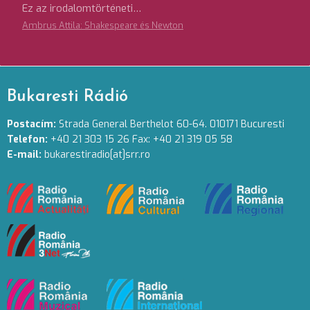
Ez az irodalomtörténeti…
Ambrus Attila: Shakespeare és Newton
Bukaresti Rádió
Postacím:
Strada General Berthelot 60-64. 010171 Bucuresti
Telefon:
+40 21 303 15 26 Fax: +40 21 319 05 58
E-mail:
bukarestiradio[at]srr.ro