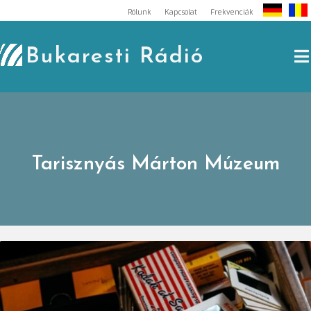
Skip
Rólunk
Kapcsolat
Frekvenciák
to
content
Bukaresti Rádió
Tarisznyás Márton Múzeum