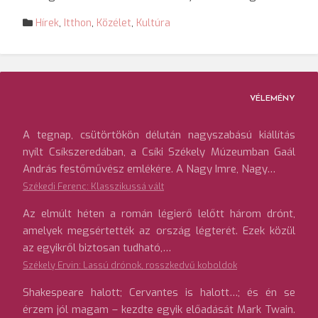
Hírek
,
Itthon
,
Közélet
,
Kultúra
VÉLEMÉNY
A tegnap, csütörtökön délután nagyszabású kiállítás
nyílt Csíkszeredában, a Csíki Székely Múzeumban Gaál
András festőművész emlékére. A Nagy Imre, Nagy…
Székedi Ferenc: Klasszikussá vált
Az elmúlt héten a román légierő lelőtt három drónt,
amelyek megsértették az ország légterét. Ezek közül
az egyikről biztosan tudható,…
Székely Ervin: Lassú drónok, rosszkedvű koboldok
Shakespeare halott; Cervantes is halott…; és én se
érzem jól magam – kezdte egyik előadását Mark Twain.