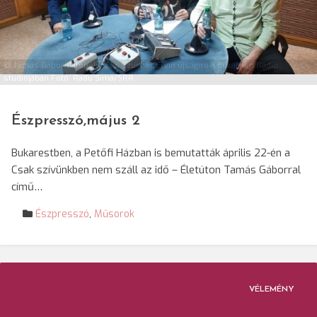
© Tamás Gábor dalénekes és Szucher Ervin újságíró a Bukaresti Rádió
stúdiójában Fotó: Radu Sima/SRR
Észpresszó,május 2
Bukarestben, a Petőfi Házban is bemutatták április 22-én a
Csak szívünkben nem száll az idő – Életúton Tamás Gáborral
című…
Észpresszó
,
Műsorok
VÉLEMÉNY