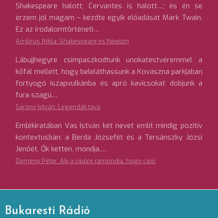
Shakespeare halott; Cervantes is halott…; és én se
érzem jól magam – kezdte egyik előadását Mark Twain.
Ez az irodalomtörténeti…
Ambrus Attila: Shakespeare és Newton
Lábujjhegyre csimpaszkodtunk unokatestvéremmel a
kőfal mellett, hogy beleláthassunk a Kovászna parkjában
fortyogó iszapvulkánba és apró kavicsokat dobjunk a
fura szagú…
Sarány István: Legendák tava
Emlékiratában Vas István két nevet említ mindig pozitív
kontextusban: a Berda Józsefét és a Tersánszky Józsi
Jenőét. Ők ketten, mondja,…
Demény Péter: Aki a cipőre rámondja, hogy cipő
Bukaresti Rádió