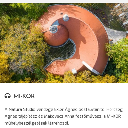
© Makovecz Imre Alapítvány
MI-KOR
A Natura Stúdió vendége Ekler Ágnes osztálytanító, Herczeg
Ágnes tájépítész és Makovecz Anna festőművész, a MI-KOR
műhelybeszélgetések létrehozói.