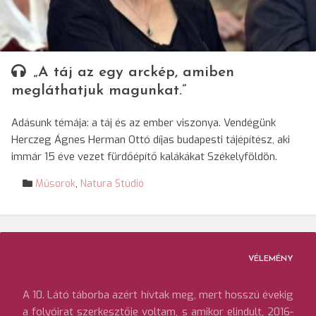
„A táj az egy arckép, amiben
megláthatjuk magunkat.”
Adásunk témája: a táj és az ember viszonya. Vendégünk
Herczeg Ágnes Herman Ottó díjas budapesti tájépítész, aki
immár 15 éve vezet fürdőépítő kalákákat Székelyföldön.
Műsorok
,
Natura Stúdió
VÉLEMÉNY
A 10. Látó táborba azért hívtak meg, mert hosszú évekig
a folyóirat szerkesztője voltam, s amikor elindult, 2016-