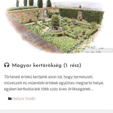
© Magyar Kertörökség Alapítvány
Magyar kertörökség (1. rész)
Történeti értékű kertjeink azon túl, hogy természeti,
művészeti és műemléki értékek együttes megtartó helyei,
egyben kertkultúránk több száz éves örökségének…
Natura Stúdió