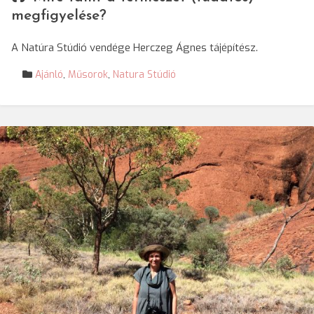
megfigyelése?
A Natúra Stúdió vendége Herczeg Ágnes tájépítész.
Ajánló
,
Műsorok
,
Natura Stúdió
© Herczeg Ágnes tájépítész