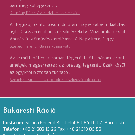
ban, még kollégaként…
Demény Péter: Az irodalom vármezője
A tegnap, csütörtökön délután nagyszabású kiállítás
nyílt Csíkszeredában, a Csíki Székely Múzeumban Gaál
András festőművész emlékére. A Nagy Imre, Nagy…
Székedi Ferenc: Klasszikussá vált
Az elmúlt héten a román légierő lelőtt három drónt,
amelyek megsértették az ország légterét. Ezek közül
az egyikről biztosan tudható,…
Székely Ervin: Lassú drónok, rosszkedvű koboldok
Bukaresti Rádió
Postacím:
Strada General Berthelot 60-64. 010171 Bucuresti
Telefon:
+40 21 303 15 26 Fax: +40 21 319 05 58