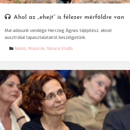
Ahol az „ehejt” is félezer mérföldre van
Mai adásunk vendége Herczeg Ágnes tájépítész, akivel
ausztráliai tapasztalatairól beszélgetünk.
Ajánló
,
Műsorok
,
Natura Stúdió