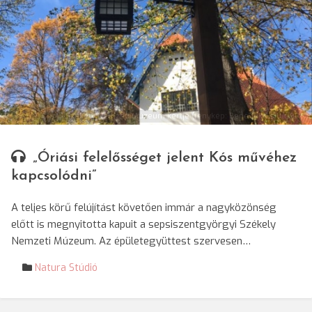
© Székely Nemzeti Múzeum kertje (fénykép: Benedek Csilla/SRR)
„Óriási felelősséget jelent Kós művéhez
kapcsolódni”
A teljes körű felújítást követően immár a nagyközönség
előtt is megnyitotta kapuit a sepsiszentgyörgyi Székely
Nemzeti Múzeum. Az épületegyüttest szervesen…
Natura Stúdió