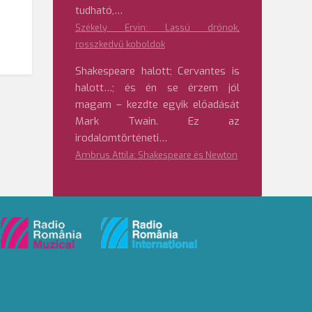
tudható,…
Székely Ervin: Lassú drónok,
rosszkedvű koboldok
Shakespeare halott; Cervantes is
halott…; és én se érzem jól
magam – kezdte egyik előadását
Mark Twain. Ez az
irodalomtörténeti…
Ambrus Attila: Shakespeare és Newton