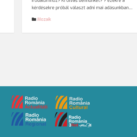
irodalomhoz? Ki olvas bennünket? ? ezekre a
kérdésekre próbál választ adni mai adásunkban…
Mozaik