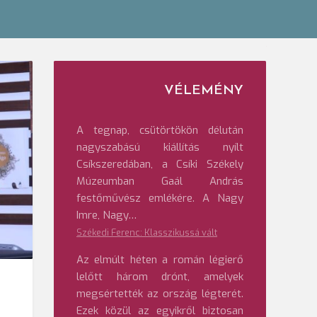
VÉLEMÉNY
A tegnap, csütörtökön délután
nagyszabású kiállítás nyílt
Csíkszeredában, a Csíki Székely
Múzeumban Gaál András
festőművész emlékére. A Nagy
Imre, Nagy…
Székedi Ferenc: Klasszikussá vált
Az elmúlt héten a román légierő
lelőtt három drónt, amelyek
megsértették az ország légterét.
Ezek közül az egyikről biztosan