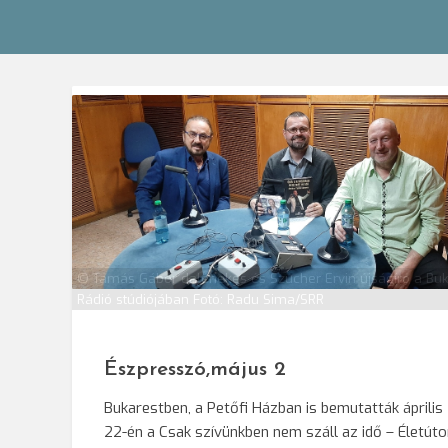
© Tamás Gábor dalénekes és Szucher Ervin újságíró a Buk
Rádió stúdiójában Fotó: Radu Sima/SRR
Észpresszó,május 2
Bukarestben, a Petőfi Házban is bemutatták április
22-én a Csak szívünkben nem száll az idő – Életút