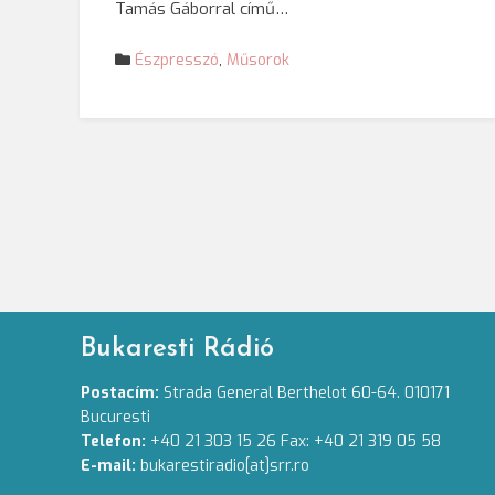
Tamás Gáborral című…
Észpresszó
,
Műsorok
Bukaresti Rádió
Postacím:
Strada General Berthelot 60-64. 010171
Bucuresti
Telefon:
+40 21 303 15 26 Fax: +40 21 319 05 58
E-mail:
bukarestiradio[at]srr.ro