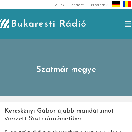
Skip
Rólunk
Kapcsolat
Frekvenciák
to
content
Bukaresti Rádió
Szatmár megye
Kereskényi Gábor újabb mandátumot
szerzett Szatmárnémetiben