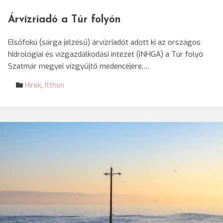
Árvízriadó a Túr folyón
Elsőfokú (sárga jelzésű) árvízriadót adott ki az országos
hidrológiai és vízgazdálkodási intézet (INHGA) a Túr folyó
Szatmár megyei vízgyűjtő medencéjére.…
Hírek
,
Itthon