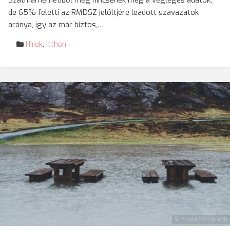
Szatmárnémetiből még nincsenek meg a végleges adatok,
de 65% feletti az RMDSZ jelöltjére leadott szavazatok
aránya, így az már biztos,…
Hírek
,
Itthon
© Al Nik/Unsplash