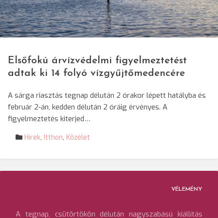
© Giovanni Arechavaleta/Unsplash
Elsőfokú árvízvédelmi figyelmeztetést
adtak ki 14 folyó vízgyűjtőmedencére
A sárga riasztás tegnap délután 2 órakor lépett hatályba és
február 2-án, kedden délután 2 óráig érvényes. A
figyelmeztetés kiterjed…
Hírek
,
Itthon
,
Közélet
VÉLEMÉNY
A tegnap, csütörtökön délután nagyszabású kiállítás