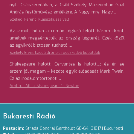
nyílt Csíkszeredában, a Csíki Székely Múzeumban Gaál
András festőművész emlékére. A Nagy Imre, Nagy…
Székedi Ferenc: Klasszikussá vált
Az elmúlt héten a román légierő lelőtt három drónt,
amelyek megsértették az ország légterét. Ezek közül
az egyikről biztosan tudható,…
Székely Ervin: Lassú drónok, rosszkedvű koboldok
Shakespeare halott; Cervantes is halott…; és én se
érzem jól magam – kezdte egyik előadását Mark Twain.
Ez az irodalomtörténeti…
Ambrus Attila: Shakespeare és Newton
Bukaresti Rádió
Postacím:
Strada General Berthelot 60-64. 010171 Bucuresti