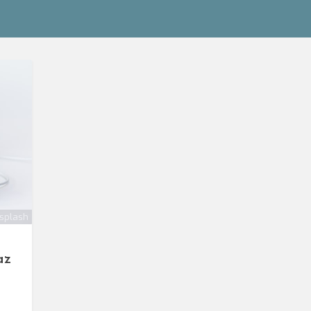
splash
az