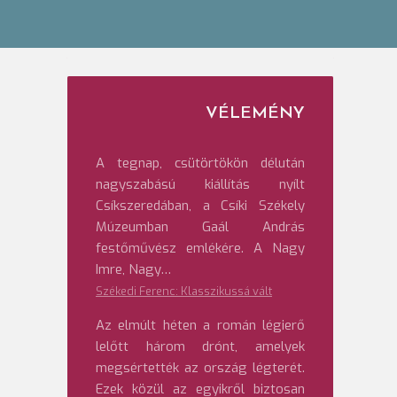
VÉLEMÉNY
A tegnap, csütörtökön délután
nagyszabású kiállítás nyílt
Csíkszeredában, a Csíki Székely
Múzeumban Gaál András
festőművész emlékére. A Nagy
Imre, Nagy…
Székedi Ferenc: Klasszikussá vált
Az elmúlt héten a román légierő
lelőtt három drónt, amelyek
megsértették az ország légterét.
Ezek közül az egyikről biztosan