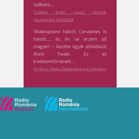
tudható,…
Székely Ervin: Lassú drónok,
rosszkedvű koboldok
Shakespeare halott; Cervantes is
halott…; és én se érzem jól
magam – kezdte egyik előadását
Mark Twain. Ez az
irodalomtörténeti…
Ambrus Attila: Shakespeare és Newton