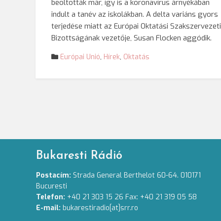
beoltották már, így is a koronavírus árnyékában
indult a tanév az iskolákban. A delta variáns gyors
terjedése miatt az Európai Oktatási Szakszervezeti
Bizottságának vezetője, Susan Flocken aggódik.
Európai Unió
,
Hírek
,
Oktatás
Bukaresti Rádió
Postacím:
Strada General Berthelot 60-64. 010171
Bucuresti
Telefon:
+40 21 303 15 26 Fax: +40 21 319 05 58
E-mail:
bukarestiradio[at]srr.ro