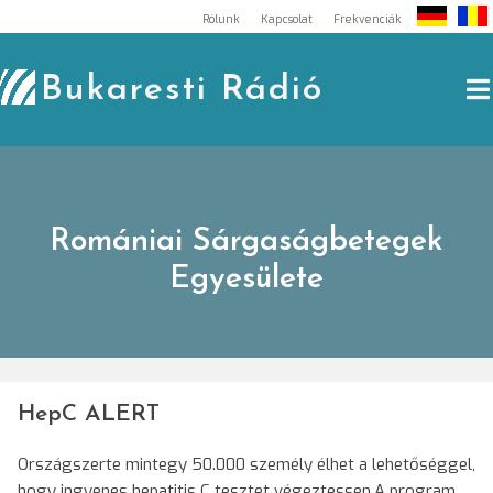
Skip
Rólunk
Kapcsolat
Frekvenciák
to
content
Bukaresti Rádió
Romániai Sárgaságbetegek
Egyesülete
HepC ALERT
Országszerte mintegy 50.000 személy élhet a lehetőséggel,
hogy ingyenes hepatitis C tesztet végeztessen.A program