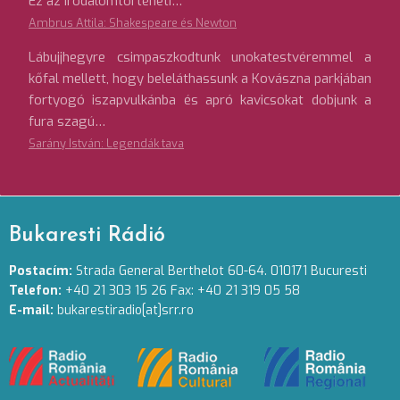
Ez az irodalomtörténeti…
Ambrus Attila: Shakespeare és Newton
Lábujjhegyre csimpaszkodtunk unokatestvéremmel a
kőfal mellett, hogy beleláthassunk a Kovászna parkjában
fortyogó iszapvulkánba és apró kavicsokat dobjunk a
fura szagú…
Sarány István: Legendák tava
Bukaresti Rádió
Postacím:
Strada General Berthelot 60-64. 010171 Bucuresti
Telefon:
+40 21 303 15 26 Fax: +40 21 319 05 58
E-mail:
bukarestiradio[at]srr.ro