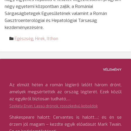
négy egyetemi központban zajlik, a Romániai
Sárgaságbetegek Egyesületének valamint a Román
Gasztroenterológiai és Hepatológiai Társaság
kezdeményezésére.
Egészség
,
Hírek
,
Itthon
VÉLEMÉNY
Az elmúlt héten a román légierő lelőtt három drónt,
amelyek megsértették az ország légterét. Ezek közül
az egyikről biztosan tudható,…
Székely Ervin: Lassú drónok, rosszkedvű koboldok
Shakespeare halott; Cervantes is halott…; és én se
érzem jól magam – kezdte egyik előadását Mark Twain.