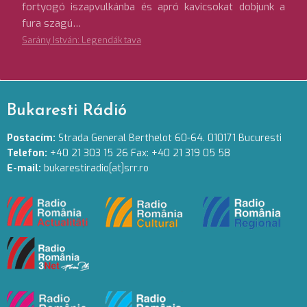
fortyogó iszapvulkánba és apró kavicsokat dobjunk a
fura szagú…
Sarány István: Legendák tava
Bukaresti Rádió
Postacím:
Strada General Berthelot 60-64. 010171 Bucuresti
Telefon:
+40 21 303 15 26 Fax: +40 21 319 05 58
E-mail:
bukarestiradio[at]srr.ro