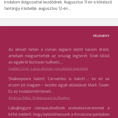
irodalom dolgozattal kezdődnek. Augusztus 11-én a kötelező
tantárgy írásbelije, augusztus 12-én…
VÉLEMÉNY
Az elmúlt héten a román légierő lelőtt három drónt,
amelyek megsértették az ország légterét. Ezek közül
az egyikről biztosan tudható,…
Székely Ervin: Lassú drónok, rosszkedvű koboldok
Shakespeare halott; Cervantes is halott…; és én se
érzem jól magam – kezdte egyik előadását Mark Twain.
Ez az irodalomtörténeti…
Ambrus Attila: Shakespeare és Newton
Lábujjhegyre csimpaszkodtunk unokatestvéremmel a
kőfal mellett, hogy beleláthassunk a Kovászna parkjában