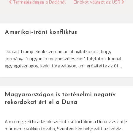
Bejegyzés
Termeléskiesés a Daciánál
Elnököt választ az USR
navigáció
Amerikai–iráni konfliktus
Donlad Trump elnök szerdán arról nyilatkozott, hogy
kormánya "nagyon jó megbeszéléseket" folytatott Iránnal
egy egésznapos, keddi tárgyaláson, ami erősítette az öt…
Magyarországon is történelmi negatív
rekordokat ért el a Duna
A ma reggeli híradások szerint csütörtökön a Duna vízszintje
már nem csökken tovább, Szentendrén helyreállt az ivóvíz-