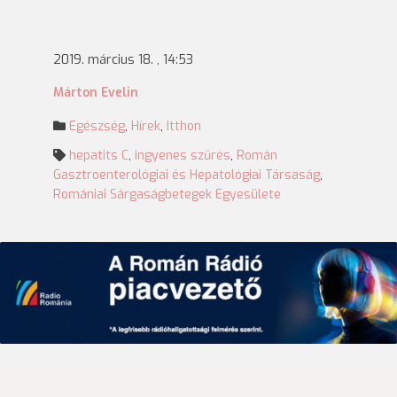
2019. március 18. , 14:53
Márton Evelin
Egészség
,
Hírek
,
Itthon
hepatits C
,
ingyenes szűrés
,
Román
Gasztroenterológiai és Hepatológiai Társaság
,
Romániai Sárgaságbetegek Egyesülete