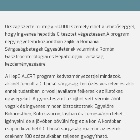
Országszerte mintegy 50.000 személy élhet a lehetőséggel,
hogy ingyenes hepatitis C tesztet végeztessen.A program
négy egyetemi központban zajlik, a Romániai
Sárgaságbetegek Egyesületének valamint a Román
Gasztroenterológiai és Hepatológiai Társaság
kezdeményezésére.
A HepC ALERT program kedvezményezettjei mindazok,
akiknél fennáll a C típusú sárgaság-fertőzés veszélye és akik
ennek tudatában, orvosi javallatra felkeresik az illetékes
egységeket. A gyorstesztet az ujjból vett vérmintából
végzik és ingyenes minden biztosítottnak. Egyelőre
Bukarestben, Kolozsváron, Iașiban és Temesváron lehet
igényelni, de a jövőben bővülni fog ez a kör. A korábban
csupán kezelhető C típusú sárgaság ma már az esetek
csaknem 100 százalékában teljesen gyógyítható.