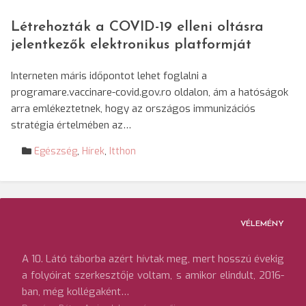
Létrehozták a COVID-19 elleni oltásra
jelentkezők elektronikus platformját
Interneten máris időpontot lehet foglalni a
programare.vaccinare-covid.gov.ro oldalon, ám a hatóságok
arra emlékeztetnek, hogy az országos immunizációs
stratégia értelmében az…
Egészség
,
Hírek
,
Itthon
VÉLEMÉNY
A 10. Látó táborba azért hívtak meg, mert hosszú évekig
a folyóirat szerkesztője voltam, s amikor elindult, 2016-
ban, még kollégaként…