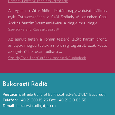
Demény Péter: Az irodalom vármezője
A tegnap, csütörtökön délután nagyszabású kiállítás
nyílt Csíkszeredában, a Csíki Székely Múzeumban Gaál
András festőművész emlékére. A Nagy Imre, Nagy…
Székedi Ferenc: Klasszikussá vált
Az elmúlt héten a román légierő lelőtt három drónt,
amelyek megsértették az ország légterét. Ezek közül
az egyikről biztosan tudható,…
Székely Ervin: Lassú drónok, rosszkedvű koboldok
Bukaresti Rádió
Postacím:
Strada General Berthelot 60-64. 010171 Bucuresti
Telefon:
+40 21 303 15 26 Fax: +40 21 319 05 58
E-mail:
bukarestiradio[at]srr.ro