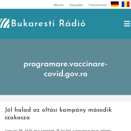
Skip
Rólunk
Kapcsolat
Frekvenciák
to
content
Bukaresti Rádió
programare.vaccinare-
covid.gov.ro
Jól halad az oltási kampány második
szakasza