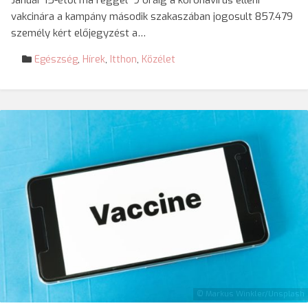
Január 15-étől ma reggel 9 óráig a koronavírus elleni
vakcinára a kampány második szakaszában jogosult 857.479
személy kért előjegyzést a…
Egészség
,
Hírek
,
Itthon
,
Közélet
© Markus Winkler/Unsplash