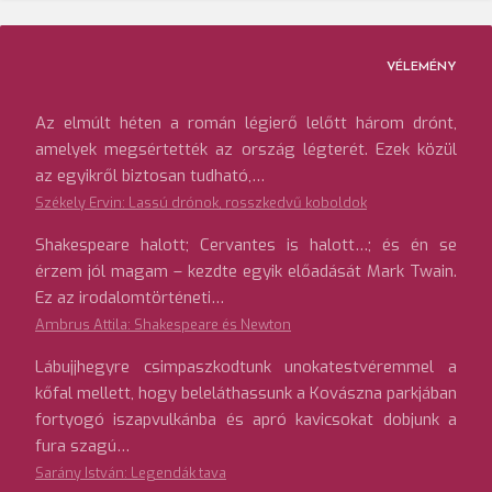
VÉLEMÉNY
Az elmúlt héten a román légierő lelőtt három drónt,
amelyek megsértették az ország légterét. Ezek közül
az egyikről biztosan tudható,…
Székely Ervin: Lassú drónok, rosszkedvű koboldok
Shakespeare halott; Cervantes is halott…; és én se
érzem jól magam – kezdte egyik előadását Mark Twain.
Ez az irodalomtörténeti…
Ambrus Attila: Shakespeare és Newton
Lábujjhegyre csimpaszkodtunk unokatestvéremmel a
kőfal mellett, hogy beleláthassunk a Kovászna parkjában
fortyogó iszapvulkánba és apró kavicsokat dobjunk a
fura szagú…
Sarány István: Legendák tava