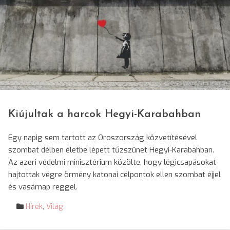
© Eric Ward/Unsplash
Kiújultak a harcok Hegyi-Karabahban
Egy napig sem tartott az Oroszország közvetítésével
szombat délben életbe lépett tűzszünet Hegyi-Karabahban.
Az azeri védelmi minisztérium közölte, hogy légicsapásokat
hajtottak végre örmény katonai célpontok ellen szombat éjjel
és vasárnap reggel.
Hírek
,
Világ