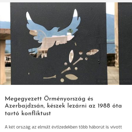
© Darvas Enikő/SRR
Megegyezett Örményország és
Azerbajdzsán, készek lezárni az 1988 óta
tartó konfliktust
A két ország az elmúlt évtizedekben több háborút is vívott