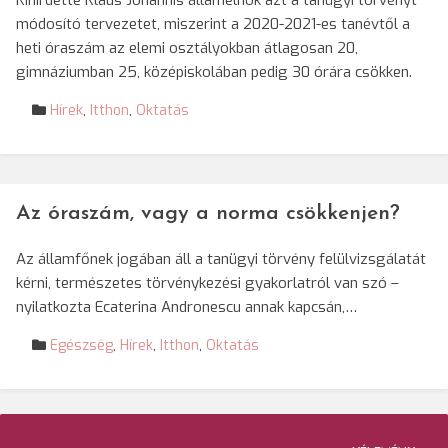
Kihirdette Klaus Johannis államelnök azt a tanügyi törvényt
módosító tervezetet, miszerint a 2020-2021-es tanévtől a
heti óraszám az elemi osztályokban átlagosan 20,
gimnáziumban 25, középiskolában pedig 30 órára csökken.
Hírek
,
Itthon
,
Oktatás
Az óraszám, vagy a norma csökkenjen?
Az államfőnek jogában áll a tanügyi törvény felülvizsgálatát
kérni, természetes törvénykezési gyakorlatról van szó –
nyilatkozta Ecaterina Andronescu annak kapcsán,…
Egészség
,
Hírek
,
Itthon
,
Oktatás