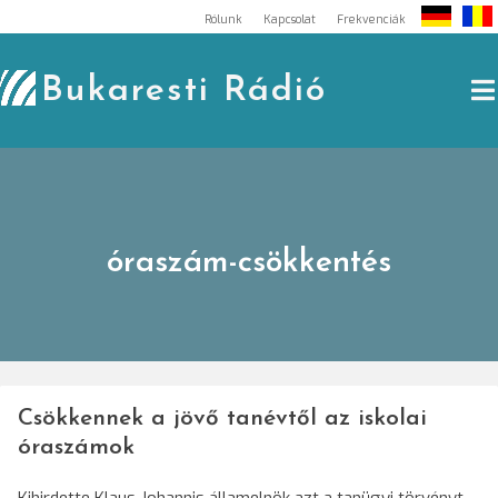
Skip
Rólunk
Kapcsolat
Frekvenciák
to
content
Bukaresti Rádió
óraszám-csökkentés
Csökkennek a jövő tanévtől az iskolai
óraszámok