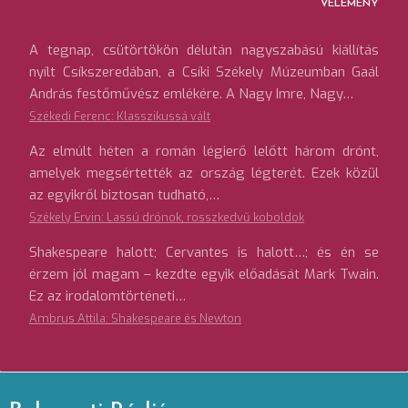
VÉLEMÉNY
A tegnap, csütörtökön délután nagyszabású kiállítás
nyílt Csíkszeredában, a Csíki Székely Múzeumban Gaál
András festőművész emlékére. A Nagy Imre, Nagy…
Székedi Ferenc: Klasszikussá vált
Az elmúlt héten a román légierő lelőtt három drónt,
amelyek megsértették az ország légterét. Ezek közül
az egyikről biztosan tudható,…
Székely Ervin: Lassú drónok, rosszkedvű koboldok
Shakespeare halott; Cervantes is halott…; és én se
érzem jól magam – kezdte egyik előadását Mark Twain.
Ez az irodalomtörténeti…
Ambrus Attila: Shakespeare és Newton