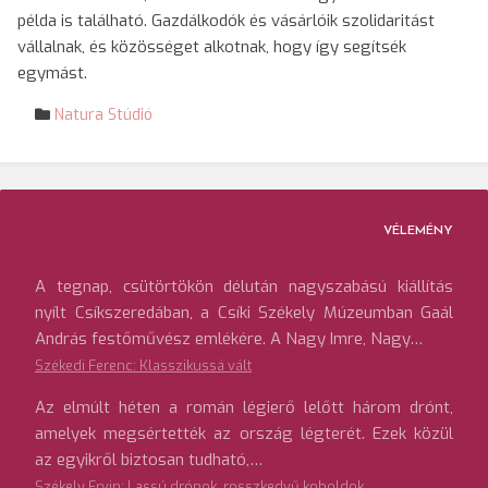
példa is található. Gazdálkodók és vásárlóik szolidaritást
vállalnak, és közösséget alkotnak, hogy így segítsék
egymást.
Natura Stúdió
VÉLEMÉNY
A tegnap, csütörtökön délután nagyszabású kiállítás
nyílt Csíkszeredában, a Csíki Székely Múzeumban Gaál
András festőművész emlékére. A Nagy Imre, Nagy…
Székedi Ferenc: Klasszikussá vált
Az elmúlt héten a román légierő lelőtt három drónt,
amelyek megsértették az ország légterét. Ezek közül
az egyikről biztosan tudható,…
Székely Ervin: Lassú drónok, rosszkedvű koboldok