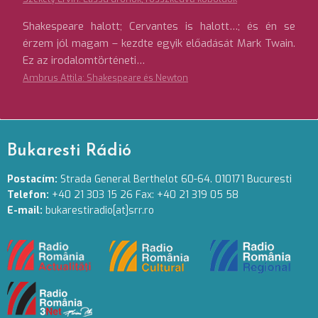
Shakespeare halott; Cervantes is halott…; és én se
érzem jól magam – kezdte egyik előadását Mark Twain.
Ez az irodalomtörténeti…
Ambrus Attila: Shakespeare és Newton
Bukaresti Rádió
Postacím:
Strada General Berthelot 60-64. 010171 Bucuresti
Telefon:
+40 21 303 15 26 Fax: +40 21 319 05 58
E-mail:
bukarestiradio[at]srr.ro