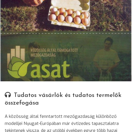
© Sólyom Andrea/SRR
Tudatos vásárlók és tudatos termelők
összefogása
A közösség által fenntartott mezőgazdaság különböző
modelljei Nyugat-Európában már évtizedes tapasztalatra
tekintenek vissza, de az utóbbi években egyre több hazai