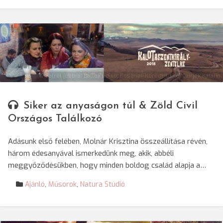
© Balról jobbra: Ballok Ildikó, Foszner-Korodi Ildikó, Czirjék Katalin
Siker az anyaságon túl & Zöld Civil
Országos Találkozó
Adásunk első felében, Molnár Krisztina összeállítása révén,
három édesanyával ismerkedünk meg, akik, abbéli
meggyőződésükben, hogy minden boldog család alapja a…
Ajánló
,
Műsorok
,
Natura Stúdió