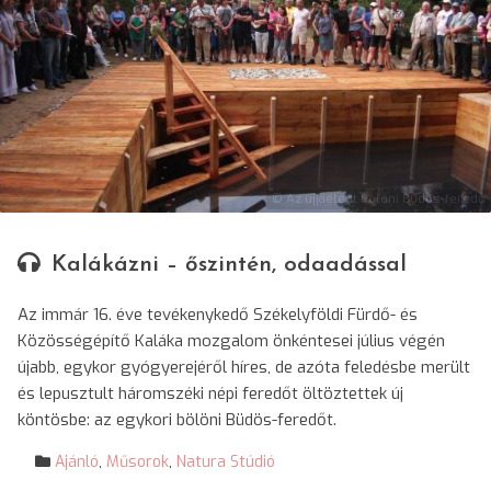
© Az újjáéledt bölöni Büdös-feredő
Kalákázni – őszintén, odaadással
Az immár 16. éve tevékenykedő Székelyföldi Fürdő- és
Közösségépítő Kaláka mozgalom önkéntesei július végén
újabb, egykor gyógyerejéről híres, de azóta feledésbe merült
és lepusztult háromszéki népi feredőt öltöztettek új
köntösbe: az egykori bölöni Büdös-feredőt.
Ajánló
,
Műsorok
,
Natura Stúdió