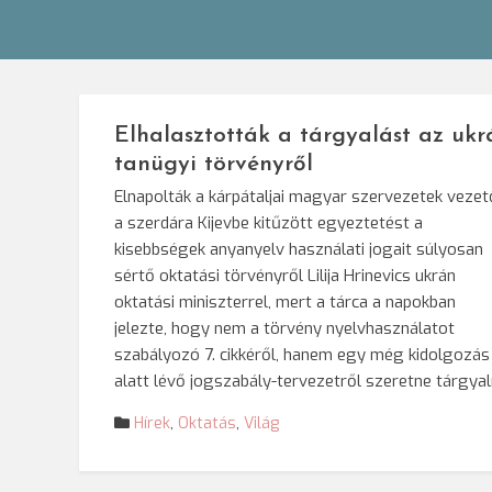
Elhalasztották a tárgyalást az ukr
tanügyi törvényről
Elnapolták a kárpátaljai magyar szervezetek vezet
a szerdára Kijevbe kitűzött egyeztetést a
kisebbségek anyanyelv használati jogait súlyosan
sértő oktatási törvényről Lilija Hrinevics ukrán
oktatási miniszterrel, mert a tárca a napokban
jelezte, hogy nem a törvény nyelvhasználatot
szabályozó 7. cikkéről, hanem egy még kidolgozás
alatt lévő jogszabály-tervezetről szeretne tárgyaln
Hírek
,
Oktatás
,
Világ