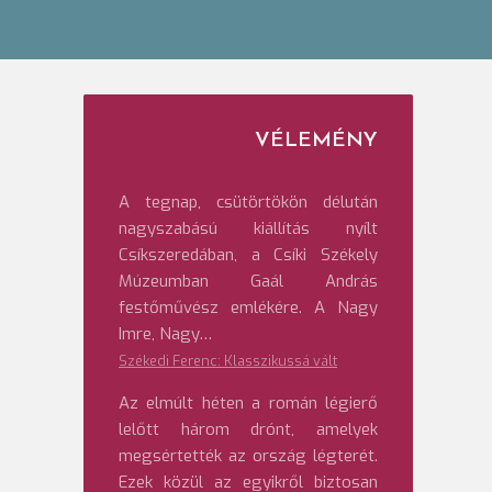
VÉLEMÉNY
A tegnap, csütörtökön délután
nagyszabású kiállítás nyílt
Csíkszeredában, a Csíki Székely
Múzeumban Gaál András
festőművész emlékére. A Nagy
Imre, Nagy…
Székedi Ferenc: Klasszikussá vált
Az elmúlt héten a román légierő
lelőtt három drónt, amelyek
megsértették az ország légterét.
Ezek közül az egyikről biztosan