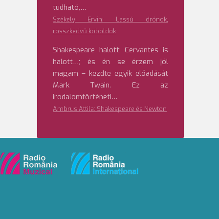
tudható,…
Székely Ervin: Lassú drónok,
rosszkedvű koboldok
Shakespeare halott; Cervantes is
halott…; és én se érzem jól
magam – kezdte egyik előadását
Mark Twain. Ez az
irodalomtörténeti…
Ambrus Attila: Shakespeare és Newton