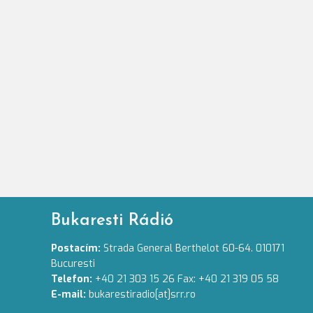
Bukaresti Rádió
Postacím:
Strada General Berthelot 60-64. 010171
Bucuresti
Telefon:
+40 21 303 15 26 Fax: +40 21 319 05 58
E-mail:
bukarestiradio[at]srr.ro