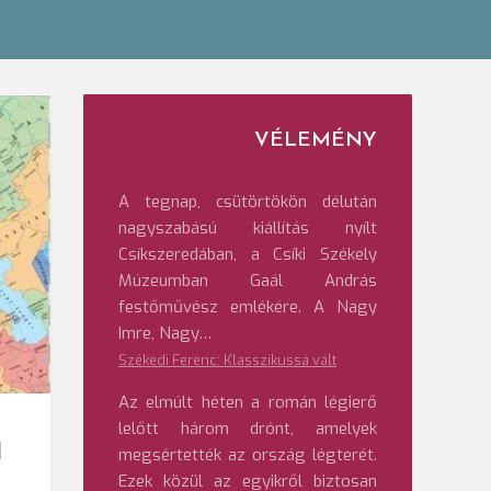
VÉLEMÉNY
A tegnap, csütörtökön délután
nagyszabású kiállítás nyílt
Csíkszeredában, a Csíki Székely
Múzeumban Gaál András
festőművész emlékére. A Nagy
Imre, Nagy…
Székedi Ferenc: Klasszikussá vált
Az elmúlt héten a román légierő
lelőtt három drónt, amelyek
l
megsértették az ország légterét.
Ezek közül az egyikről biztosan