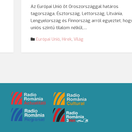
Az Európai Unió öt Oroszországgal határos
tagországa, Észtország, Lettország, Litvánia,
Lengyelország és Finnország arról egyeztet, hog
uniós szintű tilalom nélkül,…
Európai Unió
,
Hírek
,
Világ