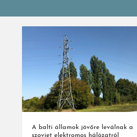
© Darvas Eni
A balti államok jövőre leválnak a
szovjet elektromos hálózatról