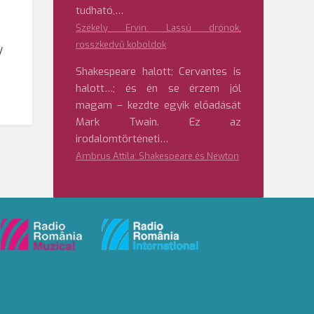
tudható,…
Székely Ervin: Lassú drónok,
rosszkedvű koboldok
y
Shakespeare halott; Cervantes is
halott…; és én se érzem jól
magam – kezdte egyik előadását
Mark Twain. Ez az
irodalomtörténeti…
Ambrus Attila: Shakespeare és Newton