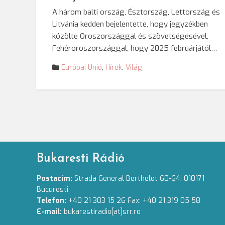
A három balti ország, Észtország, Lettország és
Litvánia kedden bejelentette, hogy jegyzékben
közölte Oroszországgal és szövetségesével,
Fehéroroszországgal, hogy 2025 februárjától…
Európai Unió
,
Hírek
,
Világ
Bukaresti Rádió
Postacím:
Strada General Berthelot 60-64. 010171
Bucuresti
Telefon:
+40 21 303 15 26 Fax: +40 21 319 05 58
E-mail:
bukarestiradio[at]srr.ro