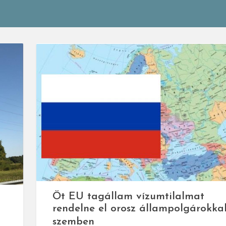
kő/SRR
Öt EU tagállam vízumtilalmat
rendelne el orosz állampolgárokka
szemben