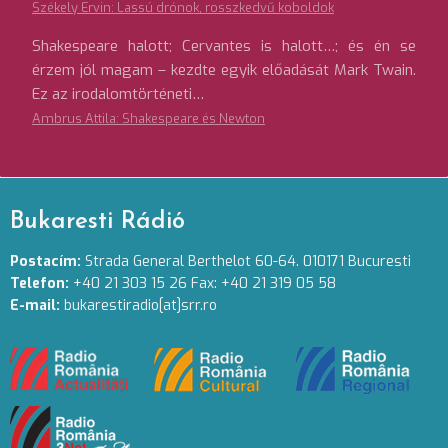
Székely Ervin: Lassú drónok, rosszkedvű koboldok
Shakespeare halott; Cervantes is halott…; és én se
érzem jól magam – kezdte egyik előadását Mark Twain.
Ez az irodalomtörténeti…
Ambrus Attila: Shakespeare és Newton
Bukaresti Rádió
Postacím:
Strada General Berthelot 60-64. 010171 Bucuresti
Telefon:
+40 21 303 15 26 Fax: +40 21 319 05 58
E-mail:
bukarestiradio[at]srr.ro