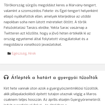
Törökország sürgős megoldást keres a Márvány-tengert,
valamint a szomszédos Fekete- és Égei-tengert helyenként
ellepő nyálkafoltok ellen, amelyek kiterjedése az utóbbi
napokban soha nem látott méreteket öltött. A török
Felsőoktatási Tanács elnöke, Yekta Sarac vasárnap a
Twitteren azt közölte, hogy a jövő héten értékelik ki az
ország egyetemei által folytatott vizsgálatokat és a
megoldásra vonatkozó javaslatokat.
Egészség
,
Hírek
Átlépték a határt a gyergyói tűzoltók
Két hete vannak úton azok a gyergyószentmiklósi tűzoltók,
akik pillepalackokból épített tutajon utaznak végig a Maros
csaknem teljes hosszán. Az április elsején Gyergyóremetéről