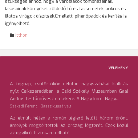
szükséges ahhoz, hogy a városlakók tömbházainak,
lakásainak környékét zöldellő fű és facsemeték, bokrok és
illatos virágok díszítsék.Emellett, pihenőpadok és kerítés is
igényelhető.
Itthon
VÉLEMÉNY
A tegnap, csütörtökön délután nagyszabású kiállítás
nyílt Csíkszeredában, a Csíki Székely Múzeumban Gaál
András festőművész emlékére. A Nagy Imre, Nagy…
Székedi Ferenc: Klasszikussá vált
Az elmúlt héten a román légierő lelőtt három drónt,
amelyek megsértették az ország légterét. Ezek közül
az egyikről biztosan tudható,…