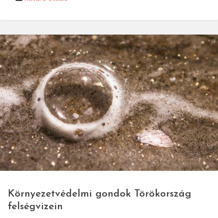
© Joe Dudeck/Unsplash
Környezetvédelmi gondok Törökország
felségvizein