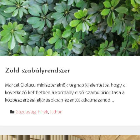
© Darvas Enikő/SRR
Zöld szabályrendszer
Marcel Ciolacu miniszterelnök tegnap kijelentette, hogy a
következő két hétben a kormány első számú prioritása a
közbeszerzési eljárásokban ezentúl alkalmazandó…
Gazdaság
,
Hírek
,
Itthon