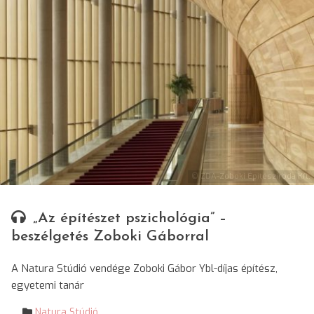
© ZDA-Zoboki Építésziroda Kft.
„Az építészet pszichológia” –
beszélgetés Zoboki Gáborral
A Natura Stúdió vendége Zoboki Gábor Ybl-díjas építész,
egyetemi tanár
Natura Stúdió