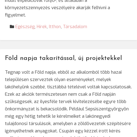
indult expedícióval folyó-, és általában a
környezetszennyezés veszélyeire akarják felhívni a
figyelmet.
Egészség
,
Hírek
,
Itthon
,
Társadalom
Föld napja takarítással, új projektekkel
Tegnap volt a Föld napja, ebből az alkalomból több hazai
településen szerveztek olyan eseményeket, melyek
lakóhelyünk szebbé, tisztábbá tételével voltak kapcsolatosak.
Ezek az akciók természetesen nem csak a Föld napján
szükségesek, az ilyesféle tervek kivitelezésébe egyre több
önkormányzat is bekacsolódik. Például Sepsiszentgyörgyön
még egy hétig tehetik le kérelmeiket a lakónegyedi
tulajdonosi társulások, amelyben a zöldövezetek szépítésére
igényelhetnek anyagokat. Csupán egy kézzel írott kérés