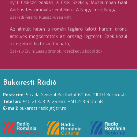
nyílt Csíkszeredában, a Csíki Székely Múzeumban Gaál
András festőművész emlékére. A Nagy Imre, Nagy…
Székedi Ferenc: Klasszikussá vált
Az elmúlt héten a román légierő lelőtt három drónt,
amelyek megsértették az ország légterét. Ezek közül
az egyikről biztosan tudható,…
Székely Ervin: Lassú drónok, rosszkedvű koboldok
Bukaresti Rádió
Postacím:
Strada General Berthelot 60-64. 010171 Bucuresti
Telefon:
+40 21 303 15 26 Fax: +40 21 319 05 58
E-mail:
bukarestiradio[at]srr.ro