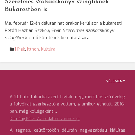
Szerelmes szakácskönyv szingliknek
Bukarestben is
Ma, február 12-én délután hat órakor kerül sor a bukaresti
Petőfi Házban Székely Ervin
Szerelmes szakácskönyv
szingliknek
című kötetének bemutatására.
Hírek
,
Itthon
,
Kultúra
VÉLEMÉNY
A 10. Látó táborba azért hívtak meg, mert hosszú évekig
a folyóirat szerkesztője voltam, s amikor elindult, 2016-
ban, még kollégaként…
Demény Péter: Az irodalom vármezője
A tegnap, csütörtökön délután nagyszabású kiállítás