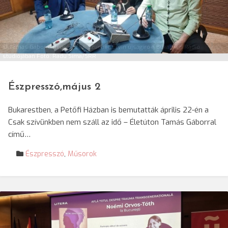
© Tamás Gábor dalénekes és Szucher Ervin újságíró a Bukaresti Rádió
stúdiójában Fotó: Radu Sima/SRR
Észpresszó,május 2
Bukarestben, a Petőfi Házban is bemutatták április 22-én a
Csak szívünkben nem száll az idő – Életúton Tamás Gáborral
című…
Észpresszó
,
Műsorok