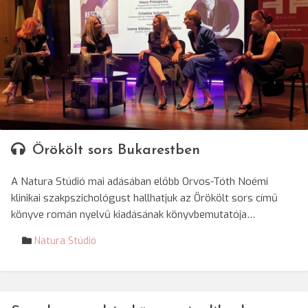
Örökölt sors Bukarestben
A Natura Stúdió mai adásában előbb Orvos-Tóth Noémi
klinikai szakpszichológust hallhatjuk az Örökölt sors című
könyve román nyelvű kiadásának könyvbemutatója…
Natura Stúdió