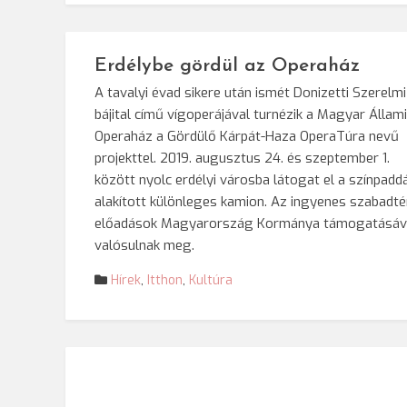
Erdélybe gördül az Operaház
A tavalyi évad sikere után ismét Donizetti Szerelmi
bájital című vígoperájával turnézik a Magyar Állami
Operaház a Gördülő Kárpát-Haza OperaTúra nevű
projekttel. 2019. augusztus 24. és szeptember 1.
között nyolc erdélyi városba látogat el a színpadd
alakított különleges kamion. Az ingyenes szabadté
előadások Magyarország Kormánya támogatásáv
valósulnak meg.
Hírek
,
Itthon
,
Kultúra