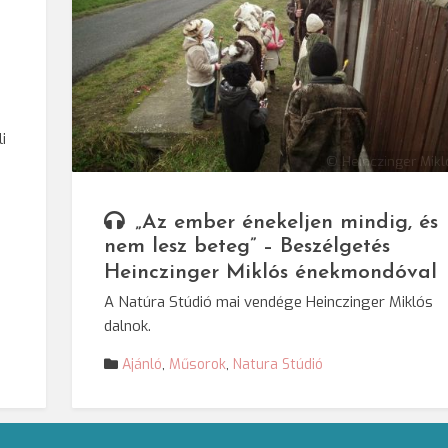
i
© Heinczinger Mik
„Az ember énekeljen mindig, és
nem lesz beteg” – Beszélgetés
Heinczinger Miklós énekmondóval
A Natúra Stúdió mai vendége Heinczinger Miklós
dalnok.
Ajánló
,
Műsorok
,
Natura Stúdió