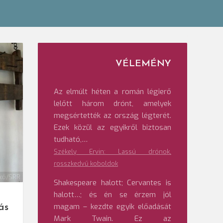
VÉLEMÉNY
Az elmúlt héten a román légierő
lelőtt három drónt, amelyek
megsértették az ország légterét.
Ezek közül az egyikről biztosan
tudható,…
Székely Ervin: Lassú drónok,
rosszkedvű koboldok
kő/SRR
Shakespeare halott; Cervantes is
halott…; és én se érzem jól
magam – kezdte egyik előadását
ás
Mark Twain. Ez az