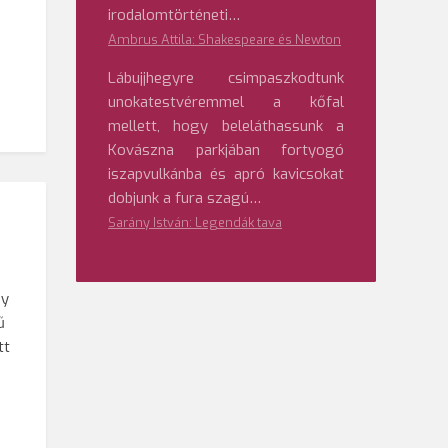
irodalomtörténeti…
Ambrus Attila: Shakespeare és Newton
Lábujjhegyre csimpaszkodtunk
unokatestvéremmel a kőfal
mellett, hogy beleláthassunk a
Kovászna parkjában fortyogó
iszapvulkánba és apró kavicsokat
dobjunk a fura szagú…
Sarány István: Legendák tava
gy
ű
tt