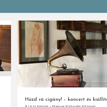
aresti
© Darvas Eni
Húzd rá cigány! – koncert és kiállít
A Liszt Intézet – Magyar Kulturális Központ