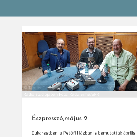
© Tamás Gábor dalénekes és Szucher Ervin újságíró a Buk
Rádió stúdiójában Fotó: Radu Sima/SRR
Észpresszó,május 2
Bukarestben, a Petőfi Házban is bemutatták április