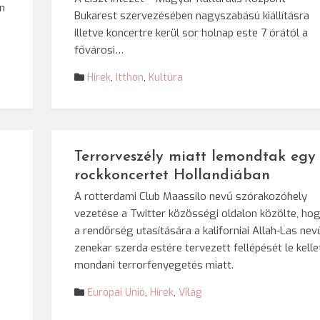
on
Bukarest szervezésében nagyszabású kiállításra
illetve koncertre kerül sor holnap este 7 órától a
fővárosi…
Hírek
,
Itthon
,
Kultúra
Terrorveszély miatt lemondtak egy
rockkoncertet Hollandiában
A rotterdami Club Maassilo nevű szórakozóhely
vezetése a Twitter közösségi oldalon közölte, ho
a rendőrség utasítására a kaliforniai Allah-Las nev
zenekar szerda estére tervezett fellépését le kelle
mondani terrorfenyegetés miatt.
Európai Unió
,
Hírek
,
Világ