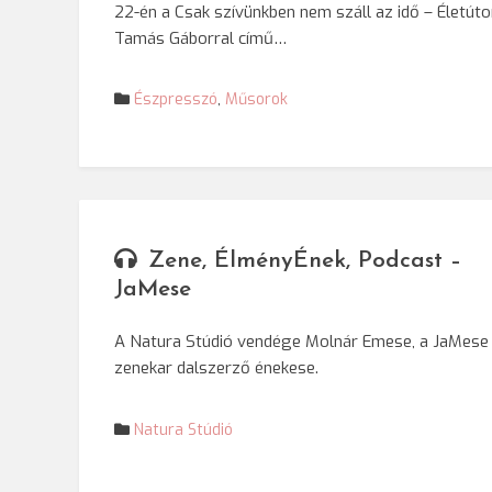
22-én a Csak szívünkben nem száll az idő – Életút
Tamás Gáborral című…
Észpresszó
,
Műsorok
Zene, ÉlményÉnek, Podcast –
JaMese
A Natura Stúdió vendége Molnár Emese, a JaMese
zenekar dalszerző énekese.
Natura Stúdió