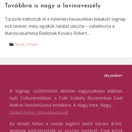
Továbbra is nagy a lavinaveszély
Túrázók indították el a Kelemen-havasokban kialakult tegnap
esti lavinát, mely egyikük halálát okozta – nyilatkozta a
Marosvásárhelyi Rádiónak Kovács Róbert…
Hírek
,
Itthon
VÉLEMÉNY
A tegnap, csütörtökön délután nagyszabású kiállítás
nyílt Csíkszeredában, a Csíki Székely Múzeumban Gaál
András festőművész emlékére. A Nagy Imre, Nagy…
Székedi Ferenc: Klasszikussá vált
Az elmúlt héten a román légierő lelőtt három drónt,
amelyek megsértették az ország légterét. Ezek közül