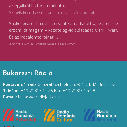
az egyikről biztosan tudható,…
Székely Ervin: Lassú drónok, rosszkedvű koboldok
Shakespeare halott; Cervantes is halott…; és én se
érzem jól magam – kezdte egyik előadását Mark Twain.
Ez az irodalomtörténeti…
Ambrus Attila: Shakespeare és Newton
Bukaresti Rádió
Postacím:
Strada General Berthelot 60-64. 010171 Bucuresti
Telefon:
+40 21 303 15 26 Fax: +40 21 319 05 58
E-mail:
bukarestiradio[at]srr.ro