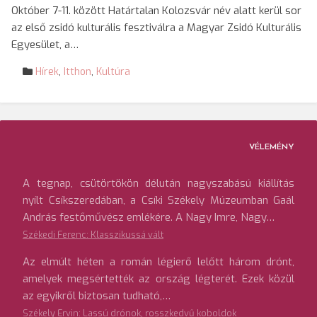
Október 7-11. között Határtalan Kolozsvár név alatt kerül sor
az első zsidó kulturális fesztiválra a Magyar Zsidó Kulturális
Egyesület, a…
Hírek
,
Itthon
,
Kultúra
VÉLEMÉNY
A tegnap, csütörtökön délután nagyszabású kiállítás
nyílt Csíkszeredában, a Csíki Székely Múzeumban Gaál
András festőművész emlékére. A Nagy Imre, Nagy…
Székedi Ferenc: Klasszikussá vált
Az elmúlt héten a román légierő lelőtt három drónt,
amelyek megsértették az ország légterét. Ezek közül
az egyikről biztosan tudható,…
Székely Ervin: Lassú drónok, rosszkedvű koboldok