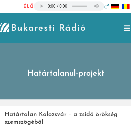
Skip
ÉLŐ
to
content
Bukaresti Rádió
Határtalanul-projekt
Határtalan Kolozsvár – a zsidó örökség
szemszögéből