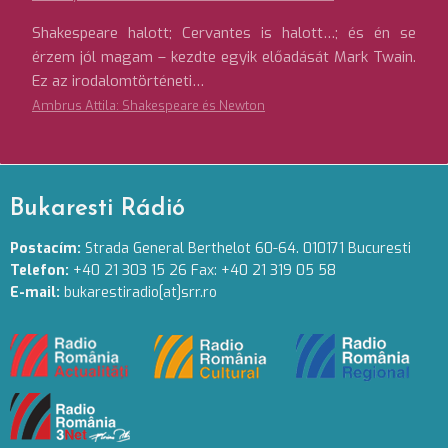
Shakespeare halott; Cervantes is halott…; és én se
érzem jól magam – kezdte egyik előadását Mark Twain.
Ez az irodalomtörténeti…
Ambrus Attila: Shakespeare és Newton
Bukaresti Rádió
Postacím:
Strada General Berthelot 60-64. 010171 Bucuresti
Telefon:
+40 21 303 15 26 Fax: +40 21 319 05 58
E-mail:
bukarestiradio[at]srr.ro