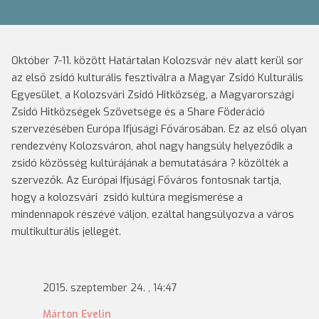
Október 7-11. között Határtalan Kolozsvár név alatt kerül sor
az első zsidó kulturális fesztiválra a Magyar Zsidó Kulturális
Egyesület, a Kolozsvári Zsidó Hitközség, a Magyarországi
Zsidó Hitközségek Szövetsége és a Share Föderáció
szervezésében Európa Ifjúsági Fővárosában. Ez az első olyan
rendezvény Kolozsváron, ahol nagy hangsúly helyeződik a
zsidó közösség kultúrájának a bemutatására ? közölték a
szervezők. Az Európai Ifjúsági Főváros fontosnak tartja,
hogy a kolozsvári zsidó kultúra megismerése a
mindennapok részévé váljon, ezáltal hangsúlyozva a város
multikulturális jellegét.
2015. szeptember 24. , 14:47
Márton Evelin