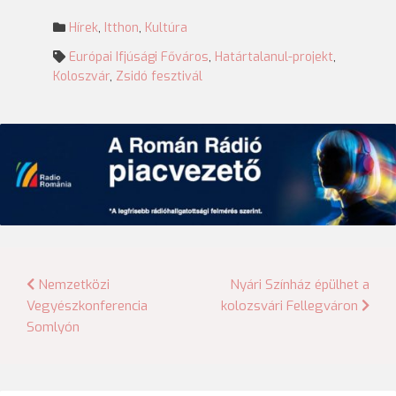
Hírek
,
Itthon
,
Kultúra
Európai Ifjúsági Főváros
,
Határtalanul-projekt
,
Koloszvár
,
Zsidó fesztivál
Bejegyzés
Nemzetközi
Nyári Színház épülhet a
Vegyészkonferencia
kolozsvári Fellegváron
navigáció
Somlyón