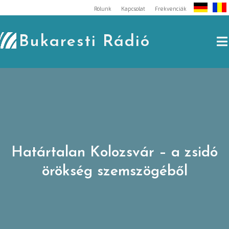
Skip
Rólunk
Kapcsolat
Frekvenciák
to
content
Bukaresti Rádió
Határtalan Kolozsvár – a zsidó
örökség szemszögéből