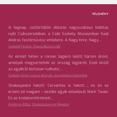
VÉLEMÉNY
A tegnap, csütörtökön délután nagyszabású kiállítás
nyílt Csíkszeredában, a Csíki Székely Múzeumban Gaál
András festőművész emlékére. A Nagy Imre, Nagy…
Székedi Ferenc: Klasszikussá vált
Az elmúlt héten a román légierő lelőtt három drónt,
amelyek megsértették az ország légterét. Ezek közül
az egyikről biztosan tudható,…
Székely Ervin: Lassú drónok, rosszkedvű koboldok
Shakespeare halott; Cervantes is halott…; és én se
érzem jól magam – kezdte egyik előadását Mark Twain.
Ez az irodalomtörténeti…
Ambrus Attila: Shakespeare és Newton