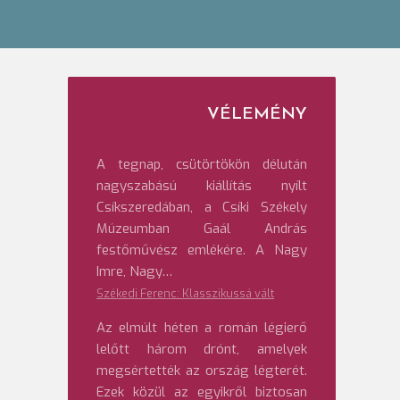
VÉLEMÉNY
A tegnap, csütörtökön délután
nagyszabású kiállítás nyílt
Csíkszeredában, a Csíki Székely
Múzeumban Gaál András
festőművész emlékére. A Nagy
Imre, Nagy…
Székedi Ferenc: Klasszikussá vált
Az elmúlt héten a román légierő
lelőtt három drónt, amelyek
megsértették az ország légterét.
Ezek közül az egyikről biztosan