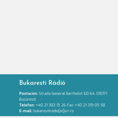
Bukaresti Rádió
Postacím:
Strada General Berthelot 60-64. 010171
Bucuresti
Telefon:
+40 21 303 15 26 Fax: +40 21 319 05 58
E-mail:
bukarestiradio[at]srr.ro