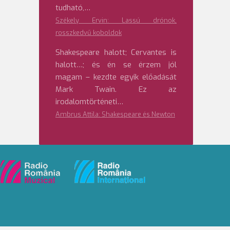
tudható,…
Székely Ervin: Lassú drónok,
rosszkedvű koboldok
Shakespeare halott; Cervantes is
halott…; és én se érzem jól
magam – kezdte egyik előadását
Mark Twain. Ez az
irodalomtörténeti…
Ambrus Attila: Shakespeare és Newton