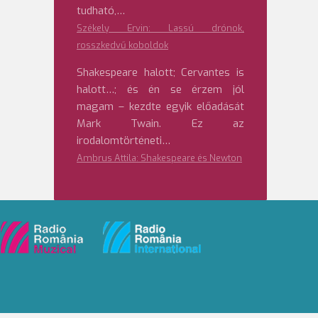
tudható,…
Székely Ervin: Lassú drónok,
rosszkedvű koboldok
Shakespeare halott; Cervantes is
halott…; és én se érzem jól
magam – kezdte egyik előadását
Mark Twain. Ez az
irodalomtörténeti…
Ambrus Attila: Shakespeare és Newton