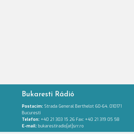
Bukaresti Rádió
Postacím:
Strada General Berthelot 60-64. 010171
Bucuresti
Telefon:
+40 21 303 15 26 Fax: +40 21 319 05 58
E-mail:
bukarestiradio[at]srr.ro