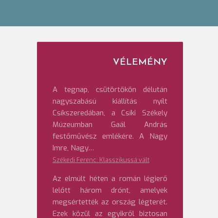
VÉLEMÉNY
A tegnap, csütörtökön délután
nagyszabású kiállítás nyílt
Csíkszeredában, a Csíki Székely
Múzeumban Gaál András
festőművész emlékére. A Nagy
Imre, Nagy…
Székedi Ferenc: Klasszikussá vált
Az elmúlt héten a román légierő
lelőtt három drónt, amelyek
megsértették az ország légterét.
Ezek közül az egyikről biztosan