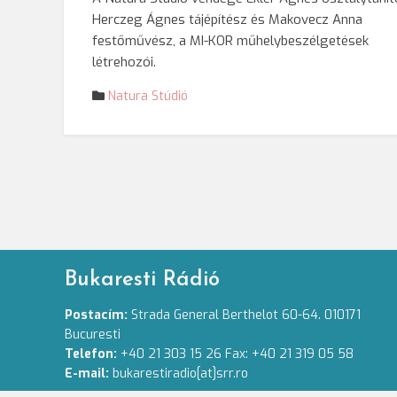
Herczeg Ágnes tájépítész és Makovecz Anna
festőművész, a MI-KOR műhelybeszélgetések
létrehozói.
Natura Stúdió
Bukaresti Rádió
Postacím:
Strada General Berthelot 60-64. 010171
Bucuresti
Telefon:
+40 21 303 15 26 Fax: +40 21 319 05 58
E-mail:
bukarestiradio[at]srr.ro