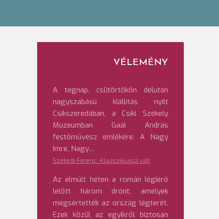
VÉLEMÉNY
A tegnap, csütörtökön délután
nagyszabású kiállítás nyílt
Csíkszeredában, a Csíki Székely
Múzeumban Gaál András
festőművész emlékére. A Nagy
Imre, Nagy…
Székedi Ferenc: Klasszikussá vált
Az elmúlt héten a román légierő
lelőtt három drónt, amelyek
megsértették az ország légterét.
Ezek közül az egyikről biztosan