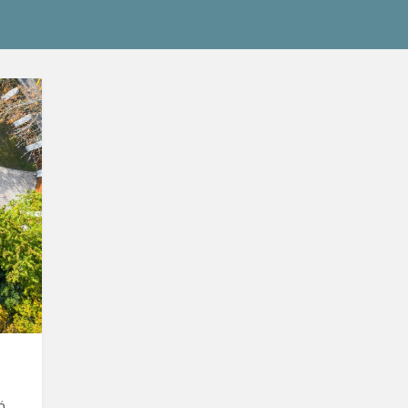
ítvány
ó,