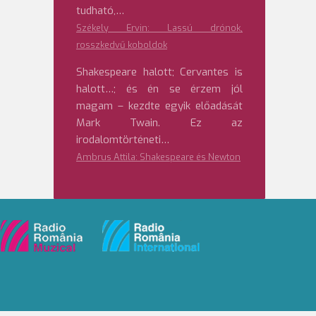
tudható,…
Székely Ervin: Lassú drónok,
rosszkedvű koboldok
Shakespeare halott; Cervantes is
halott…; és én se érzem jól
magam – kezdte egyik előadását
Mark Twain. Ez az
irodalomtörténeti…
Ambrus Attila: Shakespeare és Newton