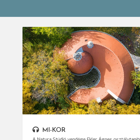
© Makovecz Imre Alap
MI-KOR
A Natura Stúdió vendége Ekler Ágnes osztálytanít