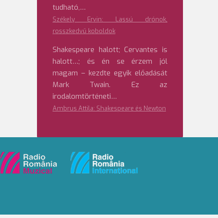
tudható,…
Székely Ervin: Lassú drónok,
rosszkedvű koboldok
Shakespeare halott; Cervantes is
halott…; és én se érzem jól
magam – kezdte egyik előadását
Mark Twain. Ez az
irodalomtörténeti…
Ambrus Attila: Shakespeare és Newton