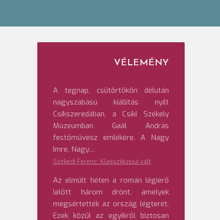
VÉLEMÉNY
A tegnap, csütörtökön délután
nagyszabású kiállítás nyílt
Csíkszeredában, a Csíki Székely
Múzeumban Gaál András
festőművész emlékére. A Nagy
Imre, Nagy…
Székedi Ferenc: Klasszikussá vált
Az elmúlt héten a román légierő
lelőtt három drónt, amelyek
megsértették az ország légterét.
Ezek közül az egyikről biztosan