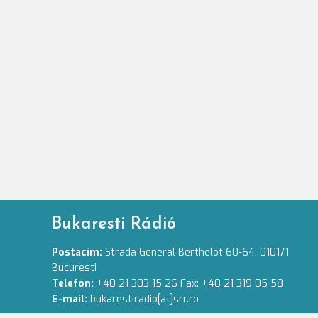
Bukaresti Rádió
Postacím:
Strada General Berthelot 60-64. 010171
Bucuresti
Telefon:
+40 21 303 15 26 Fax: +40 21 319 05 58
E-mail:
bukarestiradio[at]srr.ro