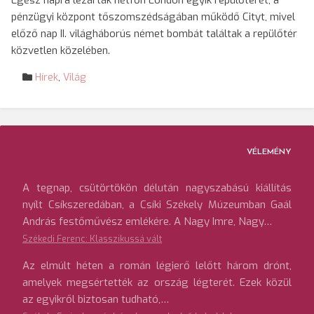
Egész napra lezárták hétfőn London egyik repülőterét, a
pénzügyi központ tőszomszédságában működő Cityt, mivel
előző nap II. világháborús német bombát találtak a repülőtér
közvetlen közelében.
Hírek
,
Világ
VÉLEMÉNY
A tegnap, csütörtökön délután nagyszabású kiállítás
nyílt Csíkszeredában, a Csíki Székely Múzeumban Gaál
András festőművész emlékére. A Nagy Imre, Nagy…
Székedi Ferenc: Klasszikussá vált
Az elmúlt héten a román légierő lelőtt három drónt,
amelyek megsértették az ország légterét. Ezek közül
az egyikről biztosan tudható,…