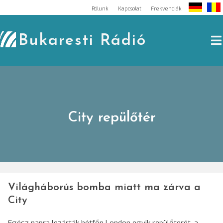
Skip
Rólunk
Kapcsolat
Frekvenciák
to
content
Bukaresti Rádió
City repülőtér
Világháborús bomba miatt ma zárva a
City