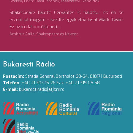
Székely Ervin: Lassú drónok, rosszkedvű koboldok
Shakespeare halott; Cervantes is halott…; és én se
érzem jól magam – kezdte egyik előadását Mark Twain.
Ez az irodalomtörténeti…
Ambrus Attila: Shakespeare és Newton
Bukaresti Rádió
Postacím:
Strada General Berthelot 60-64. 010171 Bucuresti
Telefon:
+40 21 303 15 26 Fax: +40 21 319 05 58
E-mail:
bukarestiradio[at]srr.ro