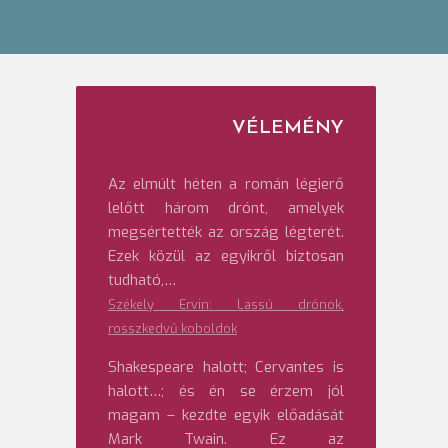
VÉLEMÉNY
Az elmúlt héten a román légierő
lelőtt három drónt, amelyek
megsértették az ország légterét.
Ezek közül az egyikről biztosan
tudható,…
Székely Ervin: Lassú drónok,
rosszkedvű koboldok
Shakespeare halott; Cervantes is
halott…; és én se érzem jól
magam – kezdte egyik előadását
Mark Twain. Ez az