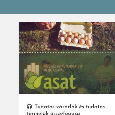
© Sólyom Andr
Tudatos vásárlók és tudatos
termelők összefogása