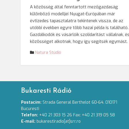
A közösség által fenntartott mezőgazdaság
különböző modelljei Nyugat-Európában már
évtizedes tapasztalatra tekintenek vissza, de az
utóbbi években egyre több hazai példa is található.
Gazdálkodók és vásárlóik szolidaritást vállalnak, é
közösséget alkotnak, hogy így segítsék egymást.
Natura Stúdió
Bukaresti Rádió
Postacím:
Strada General Berthelot 60-64. 010171
Bucuresti
Telefon:
+40 21 303 15 26 Fax: +40 21 319 05 58
E-mail:
bukarestiradio[at]srr.ro