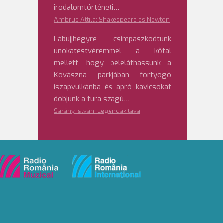
irodalomtörténeti…
Ambrus Attila: Shakespeare és Newton
Lábujjhegyre csimpaszkodtunk
unokatestvéremmel a kőfal
mellett, hogy beleláthassunk a
Kovászna parkjában fortyogó
iszapvulkánba és apró kavicsokat
dobjunk a fura szagú…
Sarány István: Legendák tava