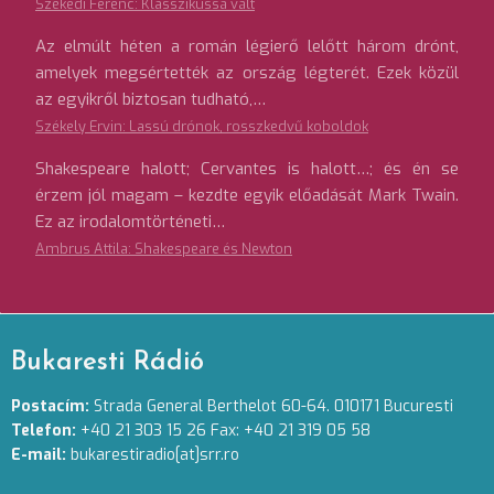
Székedi Ferenc: Klasszikussá vált
Az elmúlt héten a román légierő lelőtt három drónt,
amelyek megsértették az ország légterét. Ezek közül
az egyikről biztosan tudható,…
Székely Ervin: Lassú drónok, rosszkedvű koboldok
Shakespeare halott; Cervantes is halott…; és én se
érzem jól magam – kezdte egyik előadását Mark Twain.
Ez az irodalomtörténeti…
Ambrus Attila: Shakespeare és Newton
Bukaresti Rádió
Postacím:
Strada General Berthelot 60-64. 010171 Bucuresti
Telefon:
+40 21 303 15 26 Fax: +40 21 319 05 58
E-mail:
bukarestiradio[at]srr.ro