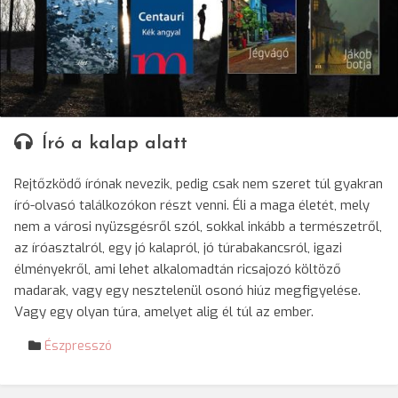
Író a kalap alatt
Rejtőzködő írónak nevezik, pedig csak nem szeret túl gyakran
író-olvasó találkozókon részt venni. Éli a maga életét, mely
nem a városi nyüzsgésről szól, sokkal inkább a természetről,
az íróasztalról, egy jó kalapról, jó túrabakancsról, igazi
élményekről, ami lehet alkalomadtán ricsajozó költöző
madarak, vagy egy nesztelenül osonó hiúz megfigyelése.
Vagy egy olyan túra, amelyet alig él túl az ember.
Észpresszó