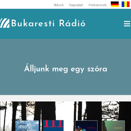
Skip
Rólunk
Kapcsolat
Frekvenciák
to
content
Bukaresti Rádió
Álljunk meg egy szóra