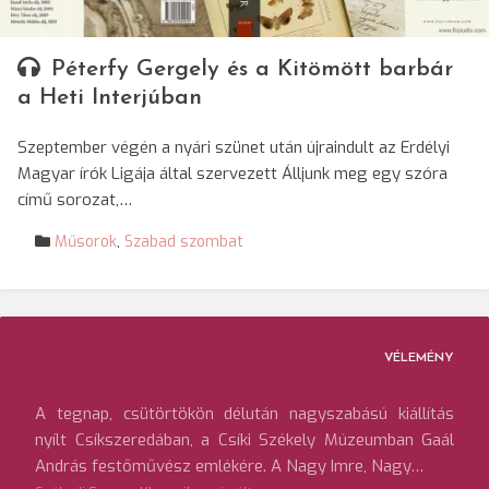
Péterfy Gergely és a Kitömött barbár
a Heti Interjúban
Szeptember végén a nyári szünet után újraindult az Erdélyi
Magyar írók Ligája által szervezett Álljunk meg egy szóra
című sorozat,…
Műsorok
,
Szabad szombat
VÉLEMÉNY
A tegnap, csütörtökön délután nagyszabású kiállítás
nyílt Csíkszeredában, a Csíki Székely Múzeumban Gaál
András festőművész emlékére. A Nagy Imre, Nagy…