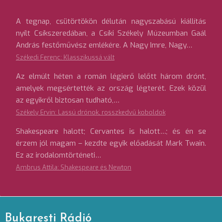
A tegnap, csütörtökön délután nagyszabású kiállítás
nyílt Csíkszeredában, a Csíki Székely Múzeumban Gaál
András festőművész emlékére. A Nagy Imre, Nagy…
Székedi Ferenc: Klasszikussá vált
Az elmúlt héten a román légierő lelőtt három drónt,
amelyek megsértették az ország légterét. Ezek közül
az egyikről biztosan tudható,…
Székely Ervin: Lassú drónok, rosszkedvű koboldok
Shakespeare halott; Cervantes is halott…; és én se
érzem jól magam – kezdte egyik előadását Mark Twain.
Ez az irodalomtörténeti…
Ambrus Attila: Shakespeare és Newton
Bukaresti Rádió