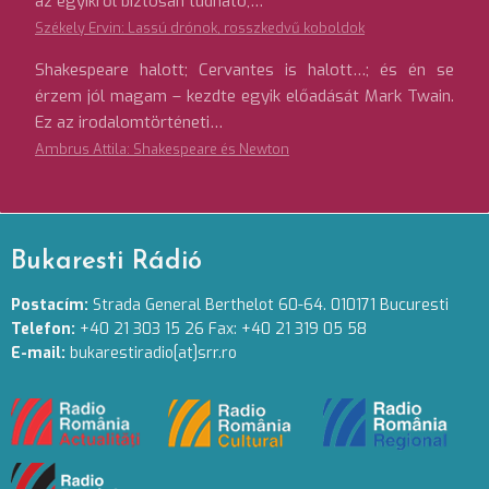
az egyikről biztosan tudható,…
Székely Ervin: Lassú drónok, rosszkedvű koboldok
Shakespeare halott; Cervantes is halott…; és én se
érzem jól magam – kezdte egyik előadását Mark Twain.
Ez az irodalomtörténeti…
Ambrus Attila: Shakespeare és Newton
Bukaresti Rádió
Postacím:
Strada General Berthelot 60-64. 010171 Bucuresti
Telefon:
+40 21 303 15 26 Fax: +40 21 319 05 58
E-mail:
bukarestiradio[at]srr.ro