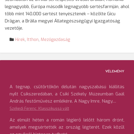
legnagyobb, Európa második legnagyobb sertésfarmján, ahol
több mint 140.000 sertést tenyésztenek – közölte Gicu
Drăgan, a Brăila megyei Állategészségügyi Igazgatóság
vezetője.
Hírek
,
Itthon
,
Mezőgazdaság
VÉLEMÉNY
A tegnap, csütörtökön délután nagyszabású kiállítás
nyílt Csíkszeredában, a Csíki Székely Múzeumban Gaál
András festőművész emlékére. A Nagy Imre, Nagy…
Székedi Ferenc: Klasszikussá vált
Az elmúlt héten a román légierő lelőtt három drónt,
amelyek megsértették az ország légterét. Ezek közül