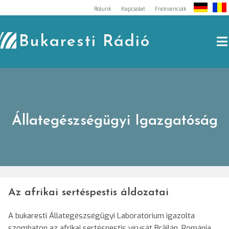
Skip
Rólunk
Kapcsolat
Frekvenciák
to
content
Bukaresti Rádió
Állategészségügyi Igazgatóság
Az afrikai sertéspestis áldozatai
A bukaresti Állategészségügyi Laboratórium igazolta
szombaton az afrikai sertéspestis vírusát Brăilán, Románia