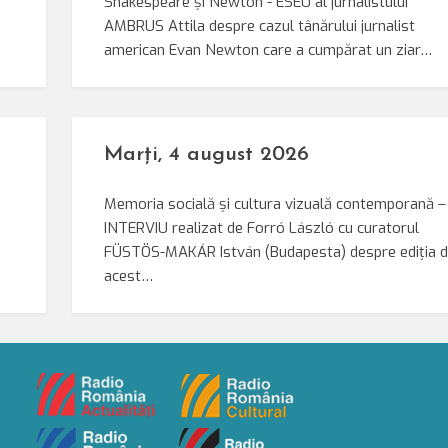
Shakespeare și Newton - ESEU al jurnalistului
AMBRUS Attila despre cazul tânărului jurnalist
american Evan Newton care a cumpărat un ziar…
Marți, 4 august 2026
Memoria socială și cultura vizuală contemporană –
INTERVIU realizat de Forró László cu curatorul
FÜSTÖS-MAKÁR István (Budapesta) despre ediția d
acest…