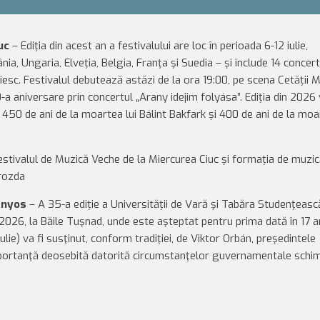
uc
– Ediţia din acest an a festivalului are loc în perioada 6-12 iulie,
a, Ungaria, Elveţia, Belgia, Franţa şi Suedia – şi include 14 concert
esc. Festivalul debutează astăzi de la ora 19:00, pe scena Cetății M
a aniversare prin concertul „Arany idejim folyása”. Ediția din 2026
450 de ani de la moartea lui Bálint Bakfark și 400 de ani de la moar
estivalul de Muzică Veche de la Miercurea Ciuc și formația de muzi
arozda
ványos
– A 35-a ediție a Universității de Vară şi Tabăra Studenţeasc
 2026, la Băile Tuşnad, unde este aşteptat pentru prima dată în 17 a
ulie) va fi susţinut, conform tradiţiei, de Viktor Orbán, preşedintele
importanţă deosebită datorită circumstanţelor guvernamentale schi