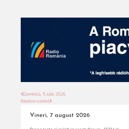
Bejegyzés
Duminică, 5 iulie 2026
Balaton-szelet
navigáció
Vineri, 7 august 2026