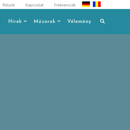
Rólunk
Kapcsolat
Frekvenciák
Hírek
Műsorok
Vélemény