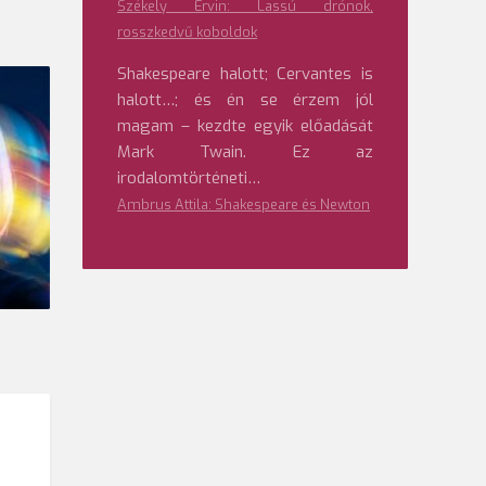
Székely Ervin: Lassú drónok,
rosszkedvű koboldok
Shakespeare halott; Cervantes is
halott…; és én se érzem jól
magam – kezdte egyik előadását
Mark Twain. Ez az
irodalomtörténeti…
Ambrus Attila: Shakespeare és Newton