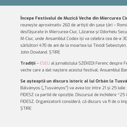
Începe Festivalul de Muzică Veche din Miercurea Ci
reuneşte aproximativ 260 de artişti din şase ţări – Români
desfăşurate în Miercurea-Ciuc, Lăzarea şi Odorheiu Secui
M-Ciuc, unde Ansamblul Codex își va celebra cea de-a 30-
sărbători 470 de ani de la moartea lui Tinódi Sebestyén, 
John Dowland. ȘTIRE
Tradiții
–
ESEU
al jurnalistului SZÉKEDI Ferenc despre F
veche care a dat naștere acestui festival, Ansamblul B
Se aşteaptă un discurs istoric al lui Orbán la Tus
Bálványos („Tusványos”) va avea loc între 21 şi 25 iulie
FIDESZ ca partid de opoziţie. Discursul de închidere *25 i
FIDESZ. Organizatorii consideră, că discurs va fi de o 
ȘTIRE