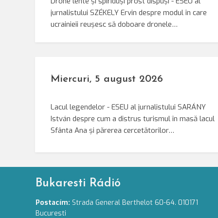
Drone lente și spiriduși prost dispuși - ESEU al
jurnalistului SZÉKELY Ervin despre modul în care
ucrainieii reușesc să doboare dronele…
Miercuri, 5 august 2026
Lacul legendelor - ESEU al jurnalistului SARÁNY
István despre cum a distrus turismul în masă lacul
Sfânta Ana și părerea cercetătorilor…
Bukaresti Rádió
Postacím:
Strada General Berthelot 60-64. 010171
Bucuresti