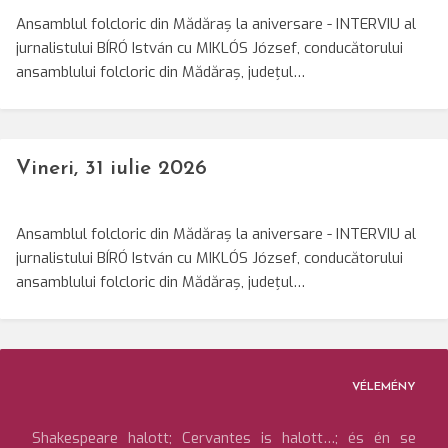
Ansamblul folcloric din Mădăraș la aniversare - INTERVIU al
jurnalistului BÍRÓ István cu MIKLÓS József, conducătorului
ansamblului folcloric din Mădăraș, județul…
Vineri, 31 iulie 2026
Ansamblul folcloric din Mădăraș la aniversare - INTERVIU al
jurnalistului BÍRÓ István cu MIKLÓS József, conducătorului
ansamblului folcloric din Mădăraș, județul…
VÉLEMÉNY
Shakespeare halott; Cervantes is halott…; és én se