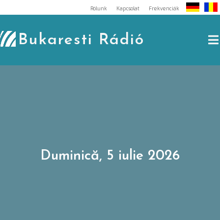
Skip
Rólunk
Kapcsolat
Frekvenciák
to
content
Bukaresti Rádió
Duminică, 5 iulie 2026