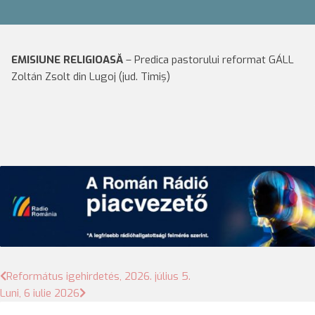
EMISIUNE RELIGIOASĂ
– Predica pastorului reformat GÁLL
Zoltán Zsolt din Lugoj (jud. Timiș)
Bejegyzés
Református igehirdetés, 2026. július 5.
Luni, 6 iulie 2026
navigáció