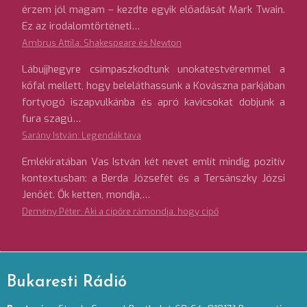
érzem jól magam – kezdte egyik előadását Mark Twain.
Ez az irodalomtörténeti…
Ambrus Attila: Shakespeare és Newton
Lábujjhegyre csimpaszkodtunk unokatestvéremmel a
kőfal mellett, hogy beleláthassunk a Kovászna parkjában
fortyogó iszapvulkánba és apró kavicsokat dobjunk a
fura szagú…
Sarány István: Legendák tava
Emlékiratában Vas István két nevet említ mindig pozitív
kontextusban: a Berda Józsefét és a Tersánszky Józsi
Jenőét. Ők ketten, mondja,…
Demény Péter: Aki a cipőre rámondja, hogy cipő
Bukaresti Rádió