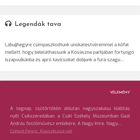
Legendák tava
Lábujjhegyre csimpaszkodtunk unokatestvéremmel a kőfal
mellett, hogy beleláthassunk a Kovászna parkjában fortyogó
iszapvulkánba és apró kavicsokat dobjunk a fura szagú…
VÉLEMÉNY
A tegnap, csütörtökön délután nagyszabású kiállítás
nyílt Csíkszeredában, a Csíki Székely Múzeumban Gaál
András festőművész emlékére. A Nagy Imre, Nagy…
Székedi Ferenc: Klasszikussá vált