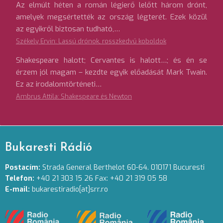
Az elmúlt héten a román légierő lelőtt három drónt,
amelyek megsértették az ország légterét. Ezek közül
az egyikről biztosan tudható,…
Székely Ervin: Lassú drónok, rosszkedvű koboldok
Shakespeare halott; Cervantes is halott…; és én se
érzem jól magam – kezdte egyik előadását Mark Twain.
Ez az irodalomtörténeti…
Ambrus Attila: Shakespeare és Newton
Bukaresti Rádió
Postacím:
Strada General Berthelot 60-64. 010171 Bucuresti
Telefon:
+40 21 303 15 26 Fax: +40 21 319 05 58
E-mail:
bukarestiradio[at]srr.ro