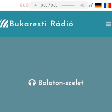
Skip
ÉLŐ
to
content
Bukaresti Rádió
Balaton-szelet