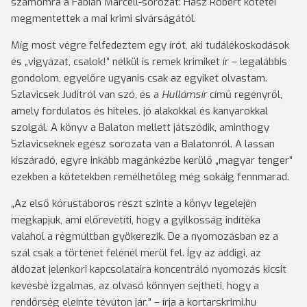
számomra a Fábián Marcell-sorozat: Hász Róbert kötetei
megmentettek a mai krimi sivárságától.
Míg most végre felfedeztem egy írót, aki tudálékoskodások
és „vigyázat, csalok!” nélkül is remek krimiket ír – legalábbis
gondolom, egyelőre ugyanis csak az egyiket olvastam.
Szlavicsek Juditról van szó, és a
Hullámsír
című regényről,
amely fordulatos és hiteles, jó alakokkal és kanyarokkal
szolgál. A könyv a Balaton mellett játszódik, aminthogy
Szlavicseknek egész sorozata van a Balatonról. A lassan
kiszáradó, egyre inkább magánkézbe kerülő „magyar tenger”
ezekben a kötetekben remélhetőleg még sokáig fennmarad.
„Az első kórustáboros részt szinte a könyv legelején
megkapjuk, ami előrevetíti, hogy a gyilkosság indítéka
valahol a régmúltban gyökerezik. De a nyomozásban ez a
szál csak a történet felénél merül fel. Így az addigi, az
áldozat jelenkori kapcsolataira koncentráló nyomozás kicsit
kevésbé izgalmas, az olvasó könnyen sejtheti, hogy a
rendőrség eleinte tévúton jár.” – írja a kortarskrimi.hu