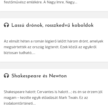
festőművész emlékére. A Nagy Imre, Nagy…
Lassú drónok, rosszkedvű koboldok
Az elmúlt héten a román légierő lelőtt három drónt, amelyek
megsértették az ország légterét. Ezek közül az egyikről
biztosan tudható,…
Shakespeare és Newton
Shakespeare halott; Cervantes is halott…; és én se érzem jól
magam – kezdte egyik előadását Mark Twain. Ez az
irodalomtörténeti…