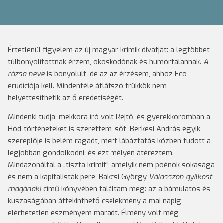
Értetlenül figyelem az új magyar krimik divatját: a legtöbbet
túlbonyolítottnak érzem, okoskodónak és humortalannak.
A
rózsa neve
is bonyolult, de az az érzésem, ahhoz Eco
erudíciója kell. Mindenféle átlátszó trükkök nem
helyettesíthetik az ő eredetiségét.
Mindenki tudja, mekkora író volt Rejtő, és gyerekkoromban a
Hód-történeteket is szerettem, sőt, Berkesi András egyik
szereplője is belém ragadt, mert lábáztatás közben tudott a
legjobban gondolkodni, és ezt mélyen átéreztem.
Mindazonáltal a „tiszta krimit”, amelyik nem poénok sokasága
és nem a kapitalisták pere, Bakcsi György
Válasszon gyilkost
magának!
című könyvében találtam meg: az a bámulatos és
kuszaságában áttekinthető cselekmény a mai napig
elérhetetlen eszményem maradt. Élmény volt még