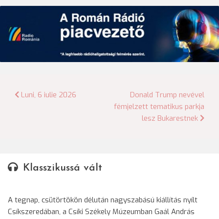
Bejegyzés
Luni, 6 iulie 2026
Donald Trump nevével
fémjelzett tematikus parkja
navigáció
lesz Bukarestnek
Klasszikussá vált
A tegnap, csütörtökön délután nagyszabású kiállítás nyílt
Csíkszeredában, a Csíki Székely Múzeumban Gaál András