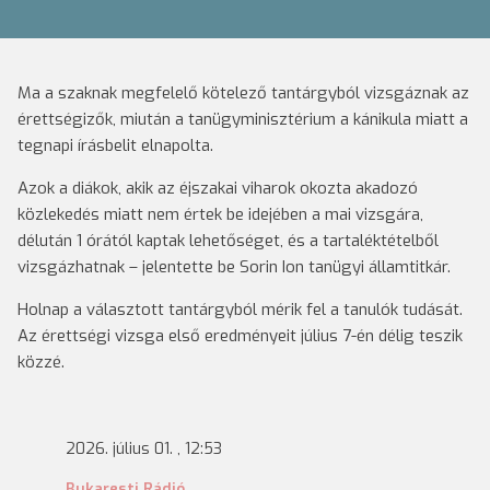
Ma a szaknak megfelelő kötelező tantárgyból vizsgáznak az
érettségizők, miután a tanügyminisztérium a kánikula miatt a
tegnapi írásbelit elnapolta.
Azok a diákok, akik az éjszakai viharok okozta akadozó
közlekedés miatt nem értek be idejében a mai vizsgára,
délután 1 órától kaptak lehetőséget, és a tartaléktételből
vizsgázhatnak – jelentette be Sorin Ion tanügyi államtitkár.
Holnap a választott tantárgyból mérik fel a tanulók tudását.
Az érettségi vizsga első eredményeit július 7-én délig teszik
közzé.
2026. július 01. , 12:53
Bukaresti Rádió