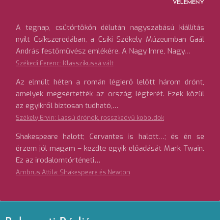
VÉLEMÉNY
A tegnap, csütörtökön délután nagyszabású kiállítás
nyílt Csíkszeredában, a Csíki Székely Múzeumban Gaál
András festőművész emlékére. A Nagy Imre, Nagy…
Székedi Ferenc: Klasszikussá vált
Az elmúlt héten a román légierő lelőtt három drónt,
amelyek megsértették az ország légterét. Ezek közül
az egyikről biztosan tudható,…
Székely Ervin: Lassú drónok, rosszkedvű koboldok
Shakespeare halott; Cervantes is halott…; és én se
érzem jól magam – kezdte egyik előadását Mark Twain.
Ez az irodalomtörténeti…
Ambrus Attila: Shakespeare és Newton