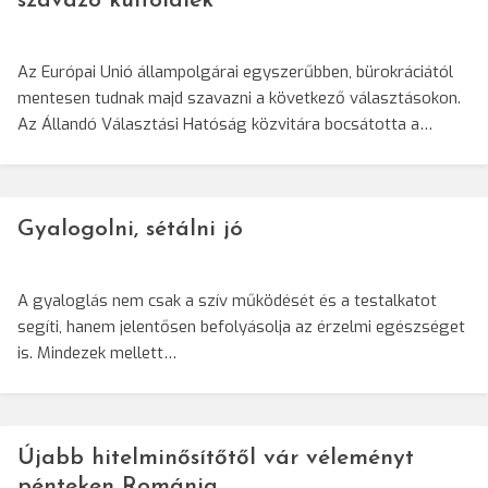
szavazó külföldiek
Az Európai Unió állampolgárai egyszerűbben, bürokráciától
mentesen tudnak majd szavazni a következő választásokon.
Az Állandó Választási Hatóság közvitára bocsátotta a…
Gyalogolni, sétálni jó
A gyaloglás nem csak a szív működését és a testalkatot
segíti, hanem jelentősen befolyásolja az érzelmi egészséget
is. Mindezek mellett…
Újabb hitelminősítőtől vár véleményt
pénteken Románia