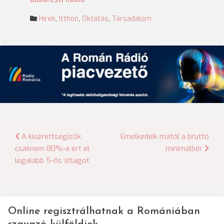
Hírek
,
Itthon
,
Oktatás
,
Társadalom
Bejegyzés
A kisérettségizők
Emelkedeik mától a bruttó
csaknem 80%-a ért el
minimálbér
navigáció
legalább 5-ös átlagot
Online regisztrálhatnak a Romániában