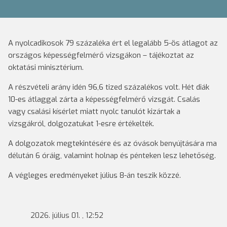
A nyolcadikosok 79 százaléka ért el legalább 5-ös átlagot az
országos képességfelmérő vizsgákon – tájékoztat az
oktatási minisztérium.
A részvételi arány idén 96,6 tized százalékos volt. Hét diák
10-es átlaggal zárta a képességfelmérő vizsgát. Csalás
vagy csalási kísérlet miatt nyolc tanulót kizártak a
vizsgákról, dolgozatukat 1-esre értékelték.
A dolgozatok megtekintésére és az óvások benyújtására ma
délután 6 óráig, valamint holnap és pénteken lesz lehetőség.
A végleges eredményeket július 8-án teszik közzé.
2026. július 01. , 12:52