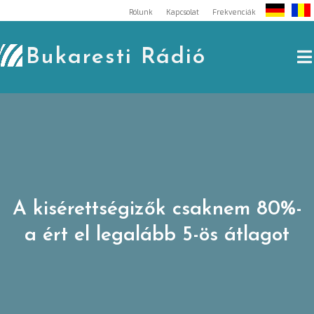
Skip
Rólunk
Kapcsolat
Frekvenciák
to
content
Bukaresti Rádió
A kisérettségizők csaknem 80%-
a ért el legalább 5-ös átlagot