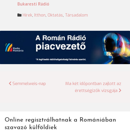
Bukaresti Rádió
Hírek
,
Itthon
,
Oktatás
,
Társadalom
Bejegyzés
Semmelweis-nap
Ma két időpontban zajlott az
érettségizők vizsgája
navigáció
Online regisztrálhatnak a Romániában
szavazó külföldiek