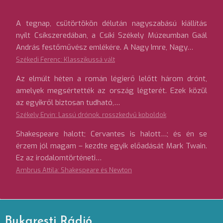
A tegnap, csütörtökön délután nagyszabású kiállítás
nyílt Csíkszeredában, a Csíki Székely Múzeumban Gaál
András festőművész emlékére. A Nagy Imre, Nagy…
Székedi Ferenc: Klasszikussá vált
Az elmúlt héten a román légierő lelőtt három drónt,
amelyek megsértették az ország légterét. Ezek közül
az egyikről biztosan tudható,…
Székely Ervin: Lassú drónok, rosszkedvű koboldok
Shakespeare halott; Cervantes is halott…; és én se
érzem jól magam – kezdte egyik előadását Mark Twain.
Ez az irodalomtörténeti…
Ambrus Attila: Shakespeare és Newton
Bukaresti Rádió