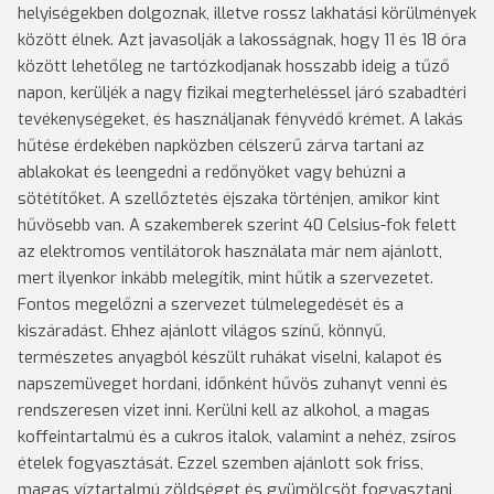
helyiségekben dolgoznak, illetve rossz lakhatási körülmények
között élnek. Azt javasolják a lakosságnak, hogy 11 és 18 óra
között lehetőleg ne tartózkodjanak hosszabb ideig a tűző
napon, kerüljék a nagy fizikai megterheléssel járó szabadtéri
tevékenységeket, és használjanak fényvédő krémet. A lakás
hűtése érdekében napközben célszerű zárva tartani az
ablakokat és leengedni a redőnyöket vagy behúzni a
sötétítőket. A szellőztetés éjszaka történjen, amikor kint
hűvösebb van. A szakemberek szerint 40 Celsius-fok felett
az elektromos ventilátorok használata már nem ajánlott,
mert ilyenkor inkább melegítik, mint hűtik a szervezetet.
Fontos megelőzni a szervezet túlmelegedését és a
kiszáradást. Ehhez ajánlott világos színű, könnyű,
természetes anyagból készült ruhákat viselni, kalapot és
napszemüveget hordani, időnként hűvös zuhanyt venni és
rendszeresen vizet inni. Kerülni kell az alkohol, a magas
koffeintartalmú és a cukros italok, valamint a nehéz, zsíros
ételek fogyasztását. Ezzel szemben ajánlott sok friss,
magas víztartalmú zöldséget és gyümölcsöt fogyasztani,