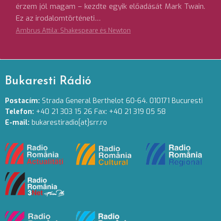
érzem jól magam – kezdte egyik előadását Mark Twain.
Ez az irodalomtörténeti…
Ambrus Attila: Shakespeare és Newton
Bukaresti Rádió
Postacím:
Strada General Berthelot 60-64. 010171 Bucuresti
Telefon:
+40 21 303 15 26 Fax: +40 21 319 05 58
E-mail:
bukarestiradio[at]srr.ro