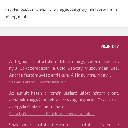
Intézkedéseket rendelt el az egészségügyi minisztérium a
hőség miatt.
VÉLEMÉNY
A tegnap, csütörtökön délután nagyszabású kiállítás
nyílt Csíkszeredában, a Csíki Székely Múzeumban Gaál
András festőművész emlékére. A Nagy Imre, Nagy…
Székedi Ferenc: Klasszikussá vált
Az elmúlt héten a román légierő lelőtt három drónt,
amelyek megsértették az ország légterét. Ezek közül
az egyikről biztosan tudható,…
Székely Ervin: Lassú drónok, rosszkedvű koboldok
Shakespeare halott; Cervantes is halott…; és én se