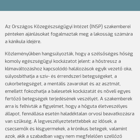
Az Országos Közegészségügyi Intézet (INSP) szakemberei
pénteken ajánlásokat fogalmaztak meg a lakosság számára
a kánikula idejére.
Közleményükben hangsúlyozták, hogy a szélsőséges hőség
komoly egészségügyi kockázatot jelent: a hőstressz a
klímaváltozáshoz kapcsolódó halálozások egyik vezető oka,
súlyosbíthatja a szív- és érrendszeri betegségeket, a
cukorbetegséget, a mentális zavarokat és az asztmát,
emellett fokozhatja a balesetek kockázatát és növeli egyes
fertőző betegségek terjedésének veszélyét. A szakemberek
arra is felhívták a figyelmet, hogy a hőguta életveszélyes
állapot, fennállása esetén haladéktalan orvosi beavatkozásra
van szükség. A legveszélyeztetettebbek az idősek, a
csecsemők és kisgyermekek, a krónikus betegek, valamint
azok, akik a szabadban vagy nem megfelelően szellőző