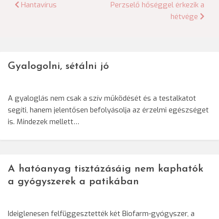
Bejegyzés
Hantavírus
Perzselő hőséggel érkezik a
hétvége
navigáció
Gyalogolni, sétálni jó
A gyaloglás nem csak a szív működését és a testalkatot
segíti, hanem jelentősen befolyásolja az érzelmi egészséget
is. Mindezek mellett…
A hatóanyag tisztázásáig nem kaphatók
a gyógyszerek a patikában
Ideiglenesen felfüggesztették két Biofarm-gyógyszer, a