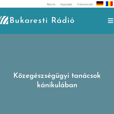
Skip
Rólunk
Kapcsolat
Frekvenciák
to
content
Bukaresti Rádió
Közegészségügyi tanácsok
kánikulában