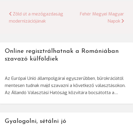
Bejegyzés
Zöld út a mezőgazdaság
Fehér Megyei Magyar
modernizációjának
Napok
navigáció
Online regisztrálhatnak a Romániában
szavazó külföldiek
Az Európai Unió állampolgárai egyszerűbben, bürokráciától
mentesen tudnak majd szavazni a következő választásokon.
Az Állandó Választási Hatóság közvitára bocsátotta a…
Gyalogolni, sétálni jó