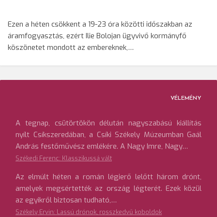
Ezen a héten csökkent a 19-23 óra közötti időszakban az
áramfogyasztás, ezért Ilie Bolojan ügyvivő kormányfő
köszönetet mondott az embereknek,…
VÉLEMÉNY
A tegnap, csütörtökön délután nagyszabású kiállítás
nyílt Csíkszeredában, a Csíki Székely Múzeumban Gaál
András festőművész emlékére. A Nagy Imre, Nagy…
Székedi Ferenc: Klasszikussá vált
Az elmúlt héten a román légierő lelőtt három drónt,
amelyek megsértették az ország légterét. Ezek közül
az egyikről biztosan tudható,…
Székely Ervin: Lassú drónok, rosszkedvű koboldok