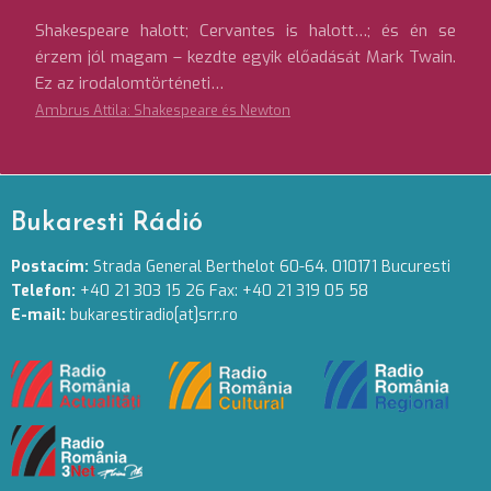
Shakespeare halott; Cervantes is halott…; és én se
érzem jól magam – kezdte egyik előadását Mark Twain.
Ez az irodalomtörténeti…
Ambrus Attila: Shakespeare és Newton
Bukaresti Rádió
Postacím:
Strada General Berthelot 60-64. 010171 Bucuresti
Telefon:
+40 21 303 15 26 Fax: +40 21 319 05 58
E-mail:
bukarestiradio[at]srr.ro