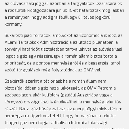
az elővásárlási joggal, azonban a tárgyalások lezárására és
a részletek kidolgozására június 15-ét határozták meg, abban
a reményben, hogy addigra feláll egy új, teljes jogkörű
kormány.
Bukaresti piaci források, amelyeket az Economedia is idéz, az
Állami Tartalékok Adminisztrációja az utolsó pillanatban, a
törvényi határidőt tiszteletben tartva lehívta az elővásárlási
jogot a gáz egy részére, így a román állam biztosította a
prioritását, de a pontos mennyiségről és a beszerzési árról
szóló tárgyalások még folytatódnak az OMV-vel.
Szakértők szerint a tét óriási: ha a román állam nem
biztosítja időben a gáz hazai lekötését, az OMV Petrom a
szabadpiacon, akár külföldre (például Ausztriába vagy a
környező országokba) is értékesítheti a mennyiség jelentős
részét. Bár a gáz bőséges lesz, az energiaügyi minisztérium
nemrég arra figyelmeztetett, hogy önmagában a fekete-
tengeri gáz nem fogja radikálisan letörni a lakossági