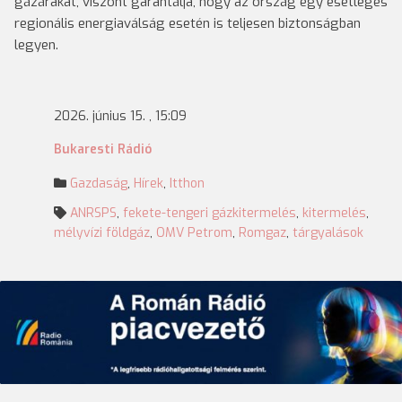
gázárakat, viszont garantálja, hogy az ország egy esetleges
regionális energiaválság esetén is teljesen biztonságban
legyen.
2026. június 15. , 15:09
Bukaresti Rádió
Gazdaság
,
Hírek
,
Itthon
ANRSPS
,
fekete-tengeri gázkitermelés
,
kitermelés
,
mélyvízi földgáz
,
OMV Petrom
,
Romgaz
,
tárgyalások