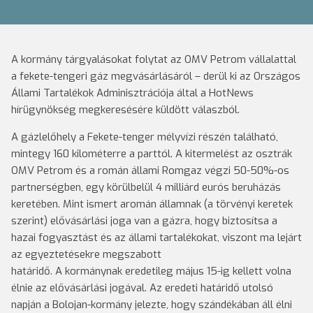
A kormány tárgyalásokat folytat az OMV Petrom vállalattal
a fekete-tengeri gáz megvásárlásáról – derül ki az Országos
Állami Tartalékok Adminisztrációja által a HotNews
hírügynökség megkeresésére küldött válaszból.
A gázlelőhely a Fekete-tenger mélyvízi részén található,
mintegy 160 kilométerre a parttól. A kitermelést az osztrák
OMV Petrom és a román állami Romgaz végzi 50-50%-os
partnerségben, egy körülbelül 4 milliárd eurós beruházás
keretében. Mint ismert aromán államnak (a törvényi keretek
szerint) elővásárlási joga van a gázra, hogy biztosítsa a
hazai fogyasztást és az állami tartalékokat, viszont ma lejárt
az egyeztetésekre megszabott
határidő. A kormánynak eredetileg május 15-ig kellett volna
élnie az elővásárlási jogával. Az eredeti határidő utolsó
napján a Bolojan-kormány jelezte, hogy szándékában áll élni