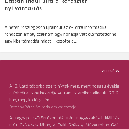
Lassan indul újra a kataszteri
nyilvántartás
A héten részlegesen újraindul az e-Terra informatikai
rendszer, amely csaknem egy hónapja vált elérhetetlenné
egy kibertámadás miatt – közölte a…
VÉLEMÉNY
A 10. Látó táborba azért hívtak meg, mert hosszú évekig
a folyóirat szerkesztője voltam, s amikor elindult, 2016-
ban, még kollégaként…
Demény Péter: Az irodalom vármezője
A tegnap, csütörtökön délután nagyszabású kiállítás
nyílt Csíkszeredában, a Csíki Székely Múzeumban Gaál