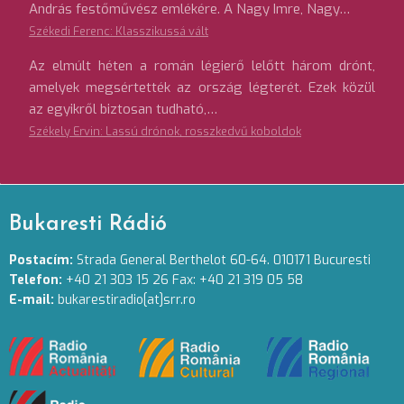
András festőművész emlékére. A Nagy Imre, Nagy…
Székedi Ferenc: Klasszikussá vált
Az elmúlt héten a román légierő lelőtt három drónt,
amelyek megsértették az ország légterét. Ezek közül
az egyikről biztosan tudható,…
Székely Ervin: Lassú drónok, rosszkedvű koboldok
Bukaresti Rádió
Postacím:
Strada General Berthelot 60-64. 010171 Bucuresti
Telefon:
+40 21 303 15 26 Fax: +40 21 319 05 58
E-mail:
bukarestiradio[at]srr.ro