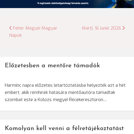
Bejegyzés
Fehér Megyei Magyar
Marţi, 16 iunie 2026
Napok
navigáció
Előzetesben a mentőre támadók
Harminc napra elõzetes letartóztatásba helyezték azt a hét
embert, akik rémhírek hatására mentõautóra támadtak
szombat este a Kolozs megyei Récekeresztúron…
Komolyan kell venni a félretájékoztatást