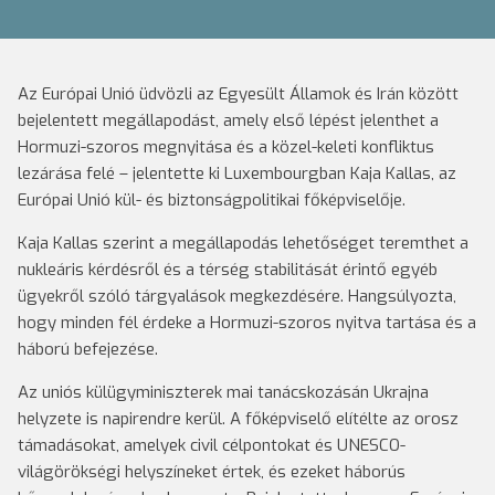
Az Európai Unió üdvözli az Egyesült Államok és Irán között
bejelentett megállapodást, amely első lépést jelenthet a
Hormuzi-szoros megnyitása és a közel-keleti konfliktus
lezárása felé – jelentette ki Luxembourgban Kaja Kallas, az
Európai Unió kül- és biztonságpolitikai főképviselője.
Kaja Kallas szerint a megállapodás lehetőséget teremthet a
nukleáris kérdésről és a térség stabilitását érintő egyéb
ügyekről szóló tárgyalások megkezdésére. Hangsúlyozta,
hogy minden fél érdeke a Hormuzi-szoros nyitva tartása és a
háború befejezése.
Az uniós külügyminiszterek mai tanácskozásán Ukrajna
helyzete is napirendre kerül. A főképviselő elítélte az orosz
támadásokat, amelyek civil célpontokat és UNESCO-
világörökségi helyszíneket értek, és ezeket háborús