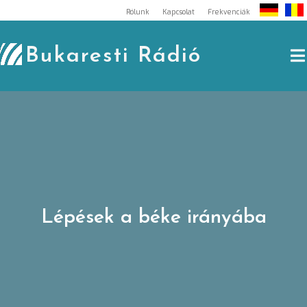
Skip
Rólunk
Kapcsolat
Frekvenciák
to
content
Bukaresti Rádió
Lépések a béke irányába