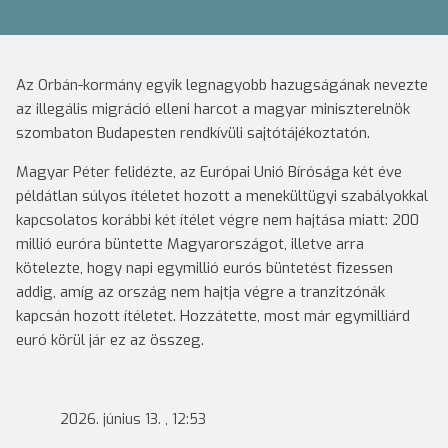
Az Orbán-kormány egyik legnagyobb hazugságának nevezte
az illegális migráció elleni harcot a magyar miniszterelnök
szombaton Budapesten rendkívüli sajtótájékoztatón.
Magyar Péter felidézte, az Európai Unió Bírósága két éve
példátlan súlyos ítéletet hozott a menekültügyi szabályokkal
kapcsolatos korábbi két ítélet végre nem hajtása miatt: 200
millió euróra büntette Magyarországot, illetve arra
kötelezte, hogy napi egymillió eurós büntetést fizessen
addig, amíg az ország nem hajtja végre a tranzitzónák
kapcsán hozott ítéletet. Hozzátette, most már egymilliárd
euró körül jár ez az összeg.
2026. június 13. , 12:53