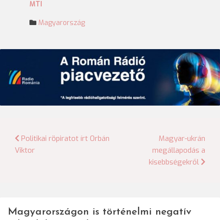
MTI
Magyarország
Bejegyzés
Politikai röpiratot írt Orbán
Magyar-ukrán
Viktor
megállapodás a
navigáció
kisebbségekről
Magyarországon is történelmi negatív