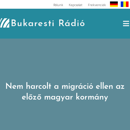
Skip
Rólunk
Kapcsolat
Frekvenciák
to
content
Bukaresti Rádió
Nem harcolt a migráció ellen az
előző magyar kormány