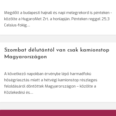
Megdõlt a budapesti hajnali és napi melegrekord is pénteken -
közölte a HugaroMet Zrt. a honlapján. Pénteken reggel 25,3
Celsius-fokig…
Szombat délutántól van csak kamionstop
Magyarországon
A következő napokban érvénybe lépő harmadfokú
hőségriasztás miatt a hétvégi kamionstop részleges
feloldásáról döntöttek Magyarországon – közölte a
Közlekedési és…