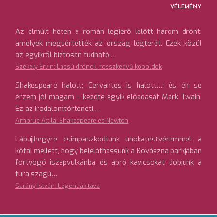
VÉLEMÉNY
Az elmúlt héten a román légierő lelőtt három drónt,
amelyek megsértették az ország légterét. Ezek közül
az egyikről biztosan tudható,…
Székely Ervin: Lassú drónok, rosszkedvű koboldok
Shakespeare halott; Cervantes is halott…; és én se
érzem jól magam – kezdte egyik előadását Mark Twain.
Ez az irodalomtörténeti…
Ambrus Attila: Shakespeare és Newton
Lábujjhegyre csimpaszkodtunk unokatestvéremmel a
kőfal mellett, hogy beleláthassunk a Kovászna parkjában
fortyogó iszapvulkánba és apró kavicsokat dobjunk a
fura szagú…
Sarány István: Legendák tava