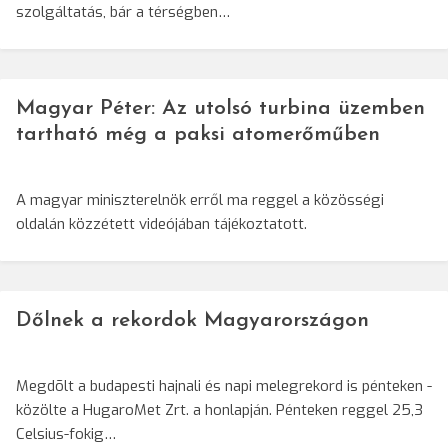
szolgáltatás, bár a térségben…
Magyar Péter: Az utolsó turbina üzemben
tartható még a paksi atomerőműben
A magyar miniszterelnök erről ma reggel a közösségi
oldalán közzétett videójában tájékoztatott.
Dőlnek a rekordok Magyarországon
Megdõlt a budapesti hajnali és napi melegrekord is pénteken -
közölte a HugaroMet Zrt. a honlapján. Pénteken reggel 25,3
Celsius-fokig…