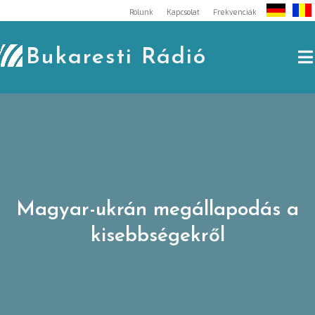
Skip
Rólunk
Kapcsolat
Frekvenciák
to
content
Bukaresti Rádió
Magyar-ukrán megállapodás a
kisebbségekről