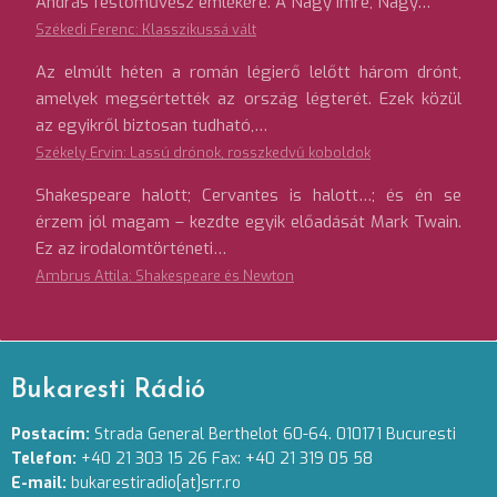
András festőművész emlékére. A Nagy Imre, Nagy…
Székedi Ferenc: Klasszikussá vált
Az elmúlt héten a román légierő lelőtt három drónt,
amelyek megsértették az ország légterét. Ezek közül
az egyikről biztosan tudható,…
Székely Ervin: Lassú drónok, rosszkedvű koboldok
Shakespeare halott; Cervantes is halott…; és én se
érzem jól magam – kezdte egyik előadását Mark Twain.
Ez az irodalomtörténeti…
Ambrus Attila: Shakespeare és Newton
Bukaresti Rádió
Postacím:
Strada General Berthelot 60-64. 010171 Bucuresti
Telefon:
+40 21 303 15 26 Fax: +40 21 319 05 58
E-mail:
bukarestiradio[at]srr.ro