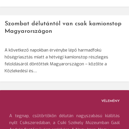
Szombat délutántól van csak kamionstop
Magyarországon
A következő napokban érvénybe lépő harmadfokú
hőségriasztás miatt a hétvégi kamionstop részleges
feloldásáról döntöttek Magyarországon – közölte a
Közlekedési és…
VÉLEMÉNY
A tegnap, csütörtökön délután nagyszabású kiállítás
nyílt Csíkszeredában, a Csíki Székely Múzeumban Gaál