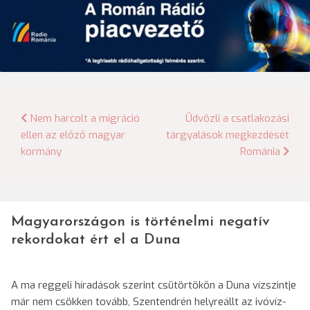
Bejegyzés
Nem harcolt a migráció
Üdvözli a csatlakozási
ellen az előző magyar
tárgyalások megkezdését
navigáció
kormány
Románia
Magyarországon is történelmi negatív
rekordokat ért el a Duna
A ma reggeli híradások szerint csütörtökön a Duna vízszintje
már nem csökken tovább, Szentendrén helyreállt az ivóvíz-