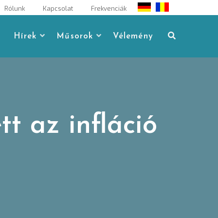
Rólunk
Kapcsolat
Frekvenciák
Hírek
Műsorok
Vélemény
t az infláció