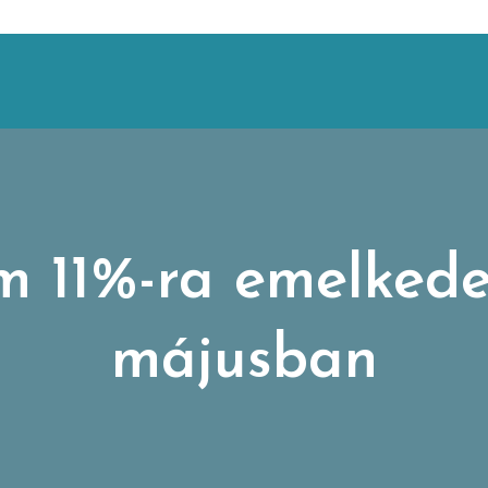
 11%-ra emelkedet
májusban