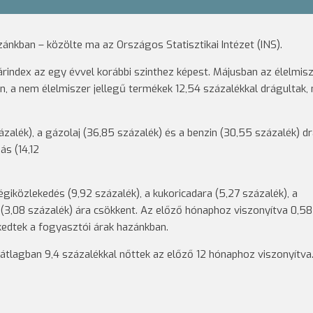
zánkban – közölte ma az Országos Statisztikai Intézet (INS).
árindex az egy évvel korábbi szinthez képest. Májusban az élelmis
n, a nem élelmiszer jellegű termékek 12,54 százalékkal drágultak,
zalék), a gázolaj (36,85 százalék) és a benzin (30,55 százalék) dr
ás (14,12
giközlekedés (9,92 százalék), a kukoricadara (5,27 százalék), a
 (3,08 százalék) ára csökkent. Az előző hónaphoz viszonyítva 0,58
lkedtek a fogyasztói árak hazánkban.
átlagban 9,4 százalékkal nőttek az előző 12 hónaphoz viszonyítva