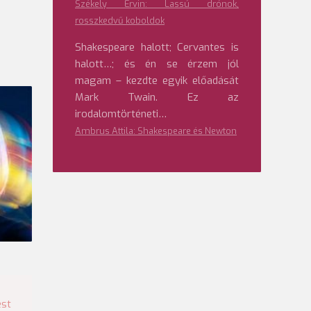
Székely Ervin: Lassú drónok,
rosszkedvű koboldok
Shakespeare halott; Cervantes is
halott…; és én se érzem jól
magam – kezdte egyik előadását
Mark Twain. Ez az
irodalomtörténeti…
Ambrus Attila: Shakespeare és Newton
ést