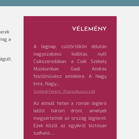
VÉLEMÉNY
zerek
 míg a
A tegnap, csütörtökön délután
nagyszabású kiállítás nyílt
ágult,
Csíkszeredában, a Csíki Székely
Múzeumban Gaál András
festőművész emlékére. A Nagy
Imre, Nagy…
Székedi Ferenc: Klasszikussá vált
Az elmúlt héten a román légierő
lelőtt három drónt, amelyek
.
megsértették az ország légterét.
Ezek közül az egyikről biztosan
tudható,…