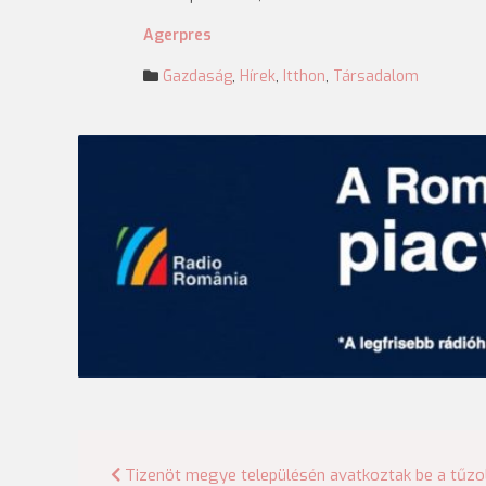
Agerpres
Gazdaság
,
Hírek
,
Itthon
,
Társadalom
Bejegyzés
Tizenöt megye településén avatkoztak be a tűzo