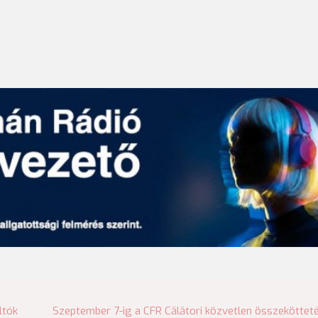
ltók
Szeptember 7-ig a CFR Călători közvetlen összeköttet