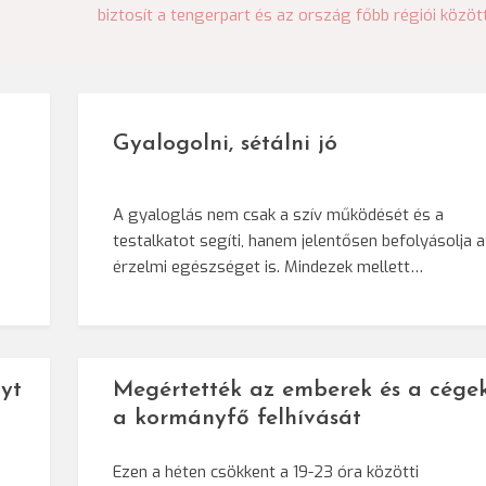
biztosít a tengerpart és az ország főbb régiói közöt
Gyalogolni, sétálni jó
A gyaloglás nem csak a szív működését és a
testalkatot segíti, hanem jelentősen befolyásolja 
érzelmi egészséget is. Mindezek mellett…
yt
Megértették az emberek és a cége
a kormányfő felhívását
Ezen a héten csökkent a 19-23 óra közötti