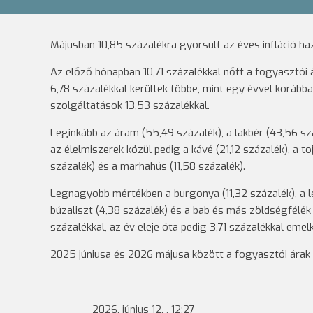
Májusban 10,85 százalékra gyorsult az éves infláció ha
Az előző hónapban 10,71 százalékkal nőtt a fogyasztói 
6,78 százalékkal kerültek többe, mint egy évvel korábba
szolgáltatások 13,53 százalékkal.
Leginkább az áram (55,49 százalék), a lakbér (43,56 szá
az élelmiszerek közül pedig a kávé (21,12 százalék), a toj
százalék) és a marhahús (11,58 százalék).
Legnagyobb mértékben a burgonya (11,32 százalék), a lé
búzaliszt (4,38 százalék) és a bab és más zöldségfélék
százalékkal, az év eleje óta pedig 3,71 százalékkal eme
2025 júniusa és 2026 májusa között a fogyasztói árak 
2026. június 12. , 12:27