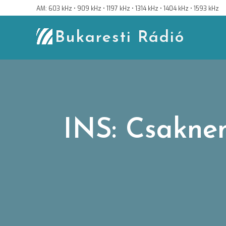
Skip
AM: 603 kHz • 909 kHz • 1197 kHz • 1314 kHz • 1404 kHz • 1593 kHz
to
content
Bukaresti Rádió
INS: Csaknem