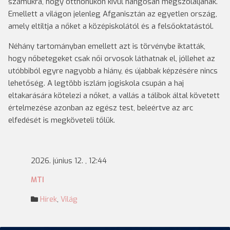
számukra, hogy otthonukon kívül hangosan megszólaljanak.
Emellett a világon jelenleg Afganisztán az egyetlen ország,
amely eltiltja a nőket a középiskolától és a felsőoktatástól.
Néhány tartományban emellett azt is törvénybe iktatták,
hogy nőbetegeket csak női orvosok láthatnak el, jóllehet az
utóbbiból egyre nagyobb a hiány, és újabbak képzésére nincs
lehetőség. A legtöbb iszlám jogiskola csupán a haj
eltakarására kötelezi a nőket, a vallás a tálibok által követett
értelmezése azonban az egész test, beleértve az arc
elfedését is megköveteli tőlük.
2026. június 12. , 12:44
MTI
Hírek
,
Világ