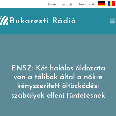
Skip
Rólunk
Kapcsolat
Frekvenciák
to
content
Bukaresti Rádió
ENSZ: Két halálos áldozata
van a tálibok által a nőkre
kényszerített öltözködési
szabályok elleni tüntetésnek