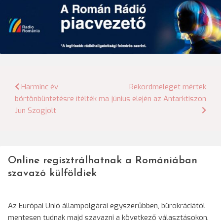
Bejegyzés
Harminc év
Rekordmeleget mértek
börtönbüntetésre ítélték ma
június elején az Antarktiszon
navigáció
Jun Szogjolt
Online regisztrálhatnak a Romániában
szavazó külföldiek
Az Európai Unió állampolgárai egyszerűbben, bürokráciától
mentesen tudnak majd szavazni a következő választásokon.