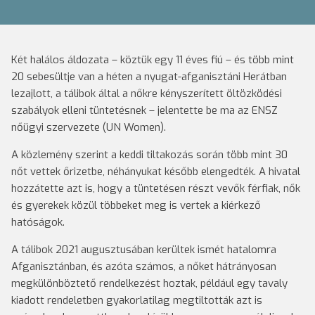
Két halálos áldozata – köztük egy 11 éves fiú – és több mint
20 sebesültje van a héten a nyugat-afganisztáni Herátban
lezajlott, a tálibok által a nőkre kényszerített öltözködési
szabályok elleni tüntetésnek – jelentette be ma az ENSZ
nőügyi szervezete (UN Women).
A közlemény szerint a keddi tiltakozás során több mint 30
nőt vettek őrizetbe, néhányukat később elengedték. A hivatal
hozzátette azt is, hogy a tüntetésen részt vevők férfiak, nők
és gyerekek közül többeket meg is vertek a kiérkező
hatóságok.
A tálibok 2021 augusztusában kerültek ismét hatalomra
Afganisztánban, és azóta számos, a nőket hátrányosan
megkülönböztető rendelkezést hoztak, például egy tavaly
kiadott rendeletben gyakorlatilag megtiltották azt is