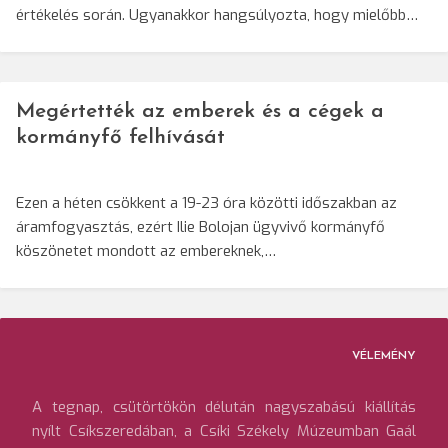
értékelés során. Ugyanakkor hangsúlyozta, hogy mielőbb…
Megértették az emberek és a cégek a
kormányfő felhívását
Ezen a héten csökkent a 19-23 óra közötti időszakban az
áramfogyasztás, ezért Ilie Bolojan ügyvivő kormányfő
köszönetet mondott az embereknek,…
VÉLEMÉNY
A tegnap, csütörtökön délután nagyszabású kiállítás
nyílt Csíkszeredában, a Csíki Székely Múzeumban Gaál