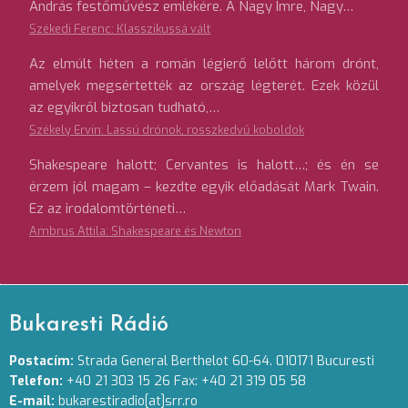
András festőművész emlékére. A Nagy Imre, Nagy…
Székedi Ferenc: Klasszikussá vált
Az elmúlt héten a román légierő lelőtt három drónt,
amelyek megsértették az ország légterét. Ezek közül
az egyikről biztosan tudható,…
Székely Ervin: Lassú drónok, rosszkedvű koboldok
Shakespeare halott; Cervantes is halott…; és én se
érzem jól magam – kezdte egyik előadását Mark Twain.
Ez az irodalomtörténeti…
Ambrus Attila: Shakespeare és Newton
Bukaresti Rádió
Postacím:
Strada General Berthelot 60-64. 010171 Bucuresti
Telefon:
+40 21 303 15 26 Fax: +40 21 319 05 58
E-mail:
bukarestiradio[at]srr.ro