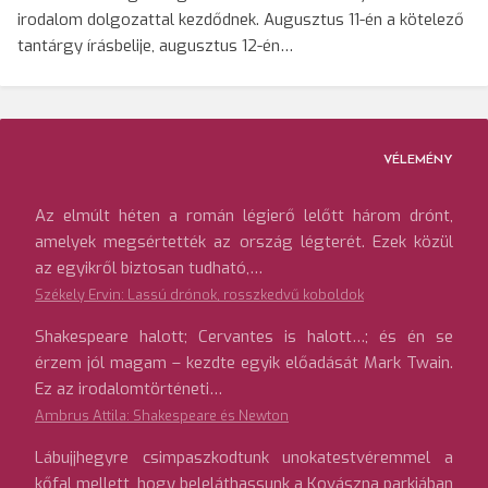
irodalom dolgozattal kezdődnek. Augusztus 11-én a kötelező
tantárgy írásbelije, augusztus 12-én…
VÉLEMÉNY
Az elmúlt héten a román légierő lelőtt három drónt,
amelyek megsértették az ország légterét. Ezek közül
az egyikről biztosan tudható,…
Székely Ervin: Lassú drónok, rosszkedvű koboldok
Shakespeare halott; Cervantes is halott…; és én se
érzem jól magam – kezdte egyik előadását Mark Twain.
Ez az irodalomtörténeti…
Ambrus Attila: Shakespeare és Newton
Lábujjhegyre csimpaszkodtunk unokatestvéremmel a
kőfal mellett, hogy beleláthassunk a Kovászna parkjában