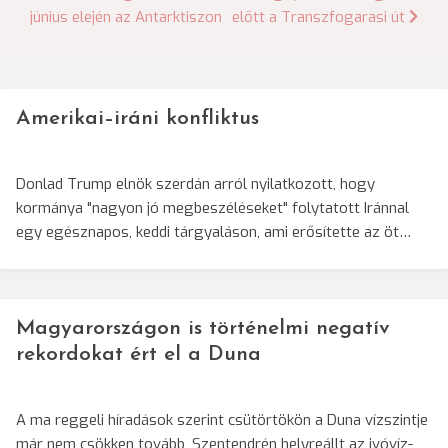
június elején az Antarktiszon
előtt a Transzfogarasi út
navigáció
Amerikai–iráni konfliktus
Donlad Trump elnök szerdán arról nyilatkozott, hogy
kormánya "nagyon jó megbeszéléseket" folytatott Iránnal
egy egésznapos, keddi tárgyaláson, ami erősítette az öt…
Magyarországon is történelmi negatív
rekordokat ért el a Duna
A ma reggeli híradások szerint csütörtökön a Duna vízszintje
már nem csökken tovább, Szentendrén helyreállt az ivóvíz-