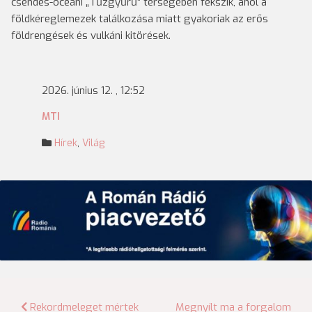
csendes-óceáni „Tűzgyűrű” térségében fekszik, ahol a
földkéreglemezek találkozása miatt gyakoriak az erős
földrengések és vulkáni kitörések.
2026. június 12. , 12:52
MTI
Hírek
,
Világ
Bejegyzés
Rekordmeleget mértek
Megnyílt ma a forgalom