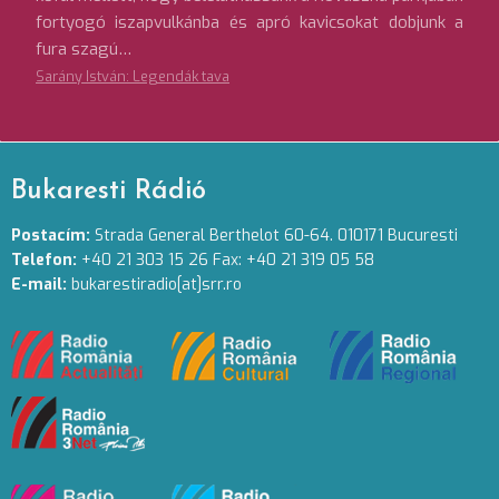
fortyogó iszapvulkánba és apró kavicsokat dobjunk a
fura szagú…
Sarány István: Legendák tava
Bukaresti Rádió
Postacím:
Strada General Berthelot 60-64. 010171 Bucuresti
Telefon:
+40 21 303 15 26 Fax: +40 21 319 05 58
E-mail:
bukarestiradio[at]srr.ro