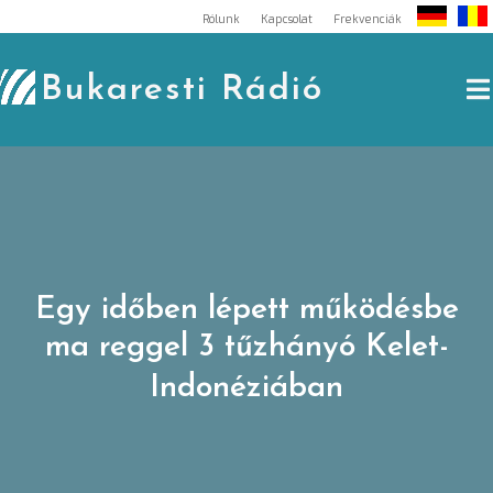
Skip
Rólunk
Kapcsolat
Frekvenciák
to
content
Bukaresti Rádió
Egy időben lépett működésbe
ma reggel 3 tűzhányó Kelet-
Indonéziában