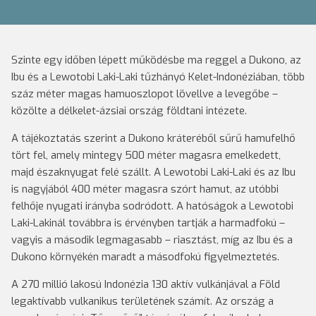
Szinte egy időben lépett működésbe ma reggel a Dukono, az
Ibu és a Lewotobi Laki-Laki tűzhányó Kelet-Indonéziában, több
száz méter magas hamuoszlopot lövellve a levegőbe –
közölte a délkelet-ázsiai ország földtani intézete.
A tájékoztatás szerint a Dukono kráteréből sűrű hamufelhő
tört fel, amely mintegy 500 méter magasra emelkedett,
majd északnyugat felé szállt. A Lewotobi Laki-Laki és az Ibu
is nagyjából 400 méter magasra szórt hamut, az utóbbi
felhője nyugati irányba sodródott. A hatóságok a Lewotobi
Laki-Lakinál továbbra is érvényben tartják a harmadfokú –
vagyis a második legmagasabb – riasztást, míg az Ibu és a
Dukono környékén maradt a másodfokú figyelmeztetés.
A 270 millió lakosú Indonézia 130 aktív vulkánjával a Föld
legaktívabb vulkanikus területének számít. Az ország a