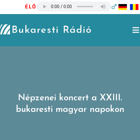
Skip
ÉLŐ
to
content
Bukaresti Rádió
Népzenei koncert a XXIII.
bukaresti magyar napokon