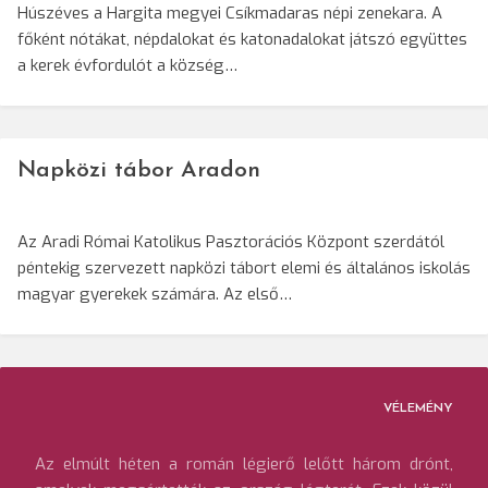
Húszéves a Hargita megyei Csíkmadaras népi zenekara. A
főként nótákat, népdalokat és katonadalokat játszó együttes
a kerek évfordulót a község…
Napközi tábor Aradon
Az Aradi Római Katolikus Pasztorációs Központ szerdától
péntekig szervezett napközi tábort elemi és általános iskolás
magyar gyerekek számára. Az első…
VÉLEMÉNY
Az elmúlt héten a román légierő lelőtt három drónt,