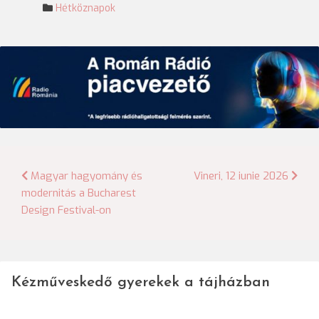
Hétköznapok
Bejegyzés
Magyar hagyomány és
Vineri, 12 iunie 2026
modernitás a Bucharest
navigáció
Design Festival-on
Kézműveskedő gyerekek a tájházban