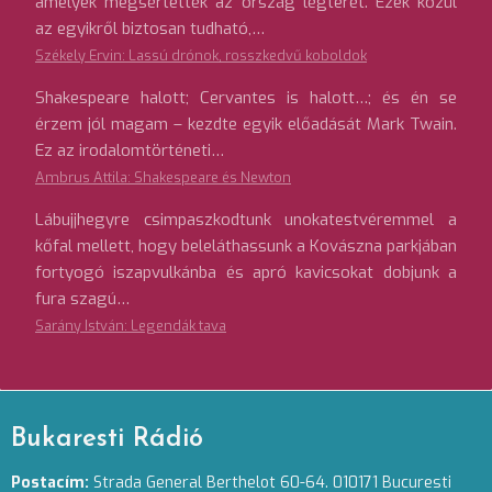
amelyek megsértették az ország légterét. Ezek közül
az egyikről biztosan tudható,…
Székely Ervin: Lassú drónok, rosszkedvű koboldok
Shakespeare halott; Cervantes is halott…; és én se
érzem jól magam – kezdte egyik előadását Mark Twain.
Ez az irodalomtörténeti…
Ambrus Attila: Shakespeare és Newton
Lábujjhegyre csimpaszkodtunk unokatestvéremmel a
kőfal mellett, hogy beleláthassunk a Kovászna parkjában
fortyogó iszapvulkánba és apró kavicsokat dobjunk a
fura szagú…
Sarány István: Legendák tava
Bukaresti Rádió
Postacím:
Strada General Berthelot 60-64. 010171 Bucuresti