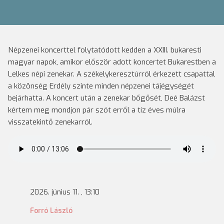
Népzenei koncerttel folytatódott kedden a XXIII. bukaresti
magyar napok, amikor először adott koncertet Bukarestben a
Lelkes népi zenekar. A székelykeresztúrról érkezett csapattal
a közönség Erdély szinte minden népzenei tájégységét
bejárhatta. A koncert után a zenekar bőgősét, Deé Balázst
kértem meg mondjon pár szót erről a tíz éves múlra
visszatekintő zenekarról.
2026. június 11. , 13:10
Forró László