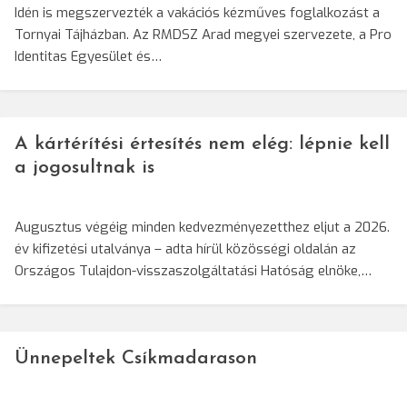
Idén is megszervezték a vakációs kézműves foglalkozást a
Tornyai Tájházban. Az RMDSZ Arad megyei szervezete, a Pro
Identitas Egyesület és…
A kártérítési értesítés nem elég: lépnie kell
a jogosultnak is
Augusztus végéig minden kedvezményezetthez eljut a 2026.
év kifizetési utalványa – adta hírül közösségi oldalán az
Országos Tulajdon-visszaszolgáltatási Hatóság elnöke,…
Ünnepeltek Csíkmadarason