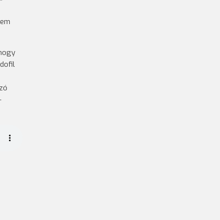
nem
 hogy
dofil
ozó
–