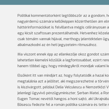
Politikai kommentátorként legtöbbször az a gondom, 
nagyérdemű számára kellőképpen közérthetően ám elmé
háttérinformációkat is felvillantva mégis célirányosan
egy kicsit szaftosan prezentálhatnék. Hetvenhez köze
csak témáim vannak híjával, merthogy jelentéktelen ügy
alkalmazkodni az én heti jegyzeteim ritmusához.
Ma viszont ennek épp az ellenkezője okoz gondot számo
lehetetlen kiemelni közülük a legfontosabbat, ezért r
hanem többel úgy, hogy mindegyikről mondjak valami k
Elsőként itt van mindjárt az, hogy folytatódik a hazai
megtalálnia azt a jelöltet, aki megszerezhetné a törv
is kiszivárgott, például Delia Velculescu a Nemzetközi
jelenlegi ügyvivő pénzügyminiszter, Şerban Matei, a R
Eugen Tomac nevétől hangos a honi sajtó, aki Ukrajnába
Băsescu fedezte fel a román politika számára és tette 