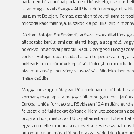
parlamenti és európai parlamenti képviselő, tiszteletbe
talán még a szélsőséges AUR is tudná támogatni, s Ni
lesz, mint Bolojan. Tomac, azonban távolról sem tartoz
micsoda káderhiánnyal küszködik a politikai elit, s mennyi
Közben Bolojan öntörvényű, erőszakos és dilettáns gaz
állapotába került, ami azt jelenti, hogy a stagnáló, v
növekvő inflációval párosul. Radu Georgescu közgazdás
tönkre, Bolojan olyan diadalittasan torpedózza meg az a
nukleáris mini-erőművek építését Doiceşti-en, mintha 
bizalmatlansági indítvány szavazását. Mindeközben nap
megy csődbe.
Magyarországon Magyar Péternek három hét alatt sikerü
kormány megkapta a magyar állampolgároknak járó és a
Európai Uniós forrásokat. Rövidesen 16,4 milliárd euró 
fejlesztik, bérlakásokat építenek. Nem utolsósorban s
programhoz, miáltal az EU tagállamaiban is folytathatj
egyszerre ellentmondásos, nevetséges és szánalmas. 
automatikusan, másfelől pedig azzal vádolják a kormány