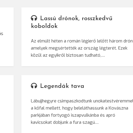
Lassú drónok, rosszkedvű
koboldok
ás
Az elmúlt héten a román légierő lelőtt három drón
amelyek megsértették az ország légterét. Ezek
közül az egyikről biztosan tudható,…
Legendák tava
Lábujjhegyre csimpaszkodtunk unokatestvéremme
a kőfal mellett, hogy beleláthassunk a Kovászna
parkjában fortyogó iszapvulkánba és apró
kavicsokat dobjunk a fura szagú…