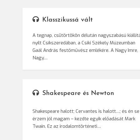
Klasszikussá vált
A tegnap, csütörtökön délután nagyszabású kiállít
nyílt Csíkszeredában, a Csíki Székely Múzeumban
Gaál András festőművész emlékére. A Nagy Imre,
Nagy…
Shakespeare és Newton
Shakespeare halott; Cervantes is halott…; és én se
érzem jól magam – kezdte egyik előadását Mark
Twain. Ez az irodalomtörténeti…