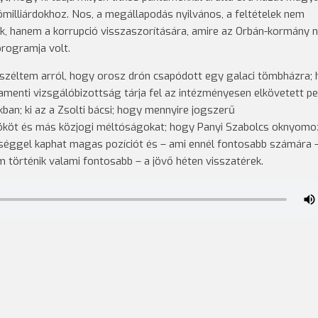
milliárdokhoz. Nos, a megállapodás nyilvános, a feltételek nem
ak, hanem a korrupció visszaszorítására, amire az Orbán-kormány 
programja volt.
eszéltem arról, hogy orosz drón csapódott egy galaci tömbházra;
amenti vizsgálóbizottság tárja fel az intézményesen elkövetett pe
; ki az a Zsolti bácsi; hogy mennyire jogszerű
lnököt és más közjogi méltóságokat; hogy Panyi Szabolcs oknyom
ítséggel kaphat magas pozíciót és – ami ennél fontosabb számára 
 történik valami fontosabb – a jövő héten visszatérek.