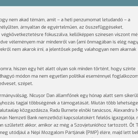
hogy nem akad témám, amit – a heti penzumomat letudandó – a
lyülten, árnyaltan de egyértelműen, az összefüggéseket,
 a végkövetkeztetésre fókuszálva, kellőképpen színesen viszont mé
ledve véleményem már mindenről van (ami önmagában is elég nagy 
ekről nem akarok írni, a jelentősek pedig valahogyan nem akarnak
mra, hiszen egy hét alatt olyan sok minden történt, hogy szinte
endhagyó módon ma nem egyetlen politikai eseménnyel foglalkozom
edveset, szépet.
 kormányválság. Nicuşor Dan államfőnek egy hónap alatt sem sikerül
ényhozás tagjai többségének a támogatását. Miután több lehetség
 Valutaalap közgazdásza, Radu Burnete elnöki tanácsos, Alexandru 
omán Nemzeti Bank nemzetközi kapcsolatokért felelős igazgatója,
n született akkor, amikor az még a Szovjetunióhoz tartozott. Őt 
meg utódjául a Népi Mozgalom Pártjának (PMP) élére, majd lett be