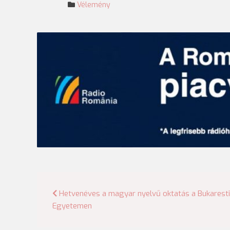
Vélemény
Bejegyzés
Hetvenéves a magyar nyelvű oktatás a Bukaresti
Egyetemen
navigáció