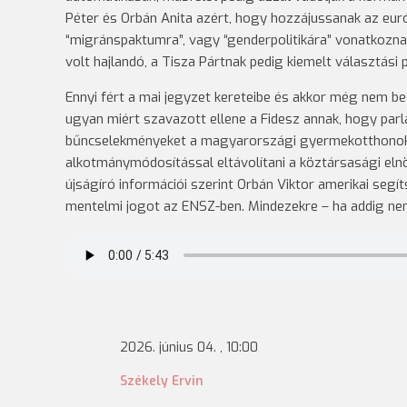
Péter és Orbán Anita azért, hogy hozzájussanak az euró
“migránspaktumra”, vagy “genderpolitikára” vonatkozn
volt hajlandó, a Tisza Pártnak pedig kiemelt választási 
Ennyi fért a mai jegyzet kereteibe és akkor még nem b
ugyan miért szavazott ellene a Fidesz annak, hogy parl
bűncselekményeket a magyarországi gyermekotthonokban
alkotmánymódosítással eltávolítani a köztársasági e
újságíró információi szerint Orbán Viktor amerikai seg
mentelmi jogot az ENSZ-ben. Mindezekre – ha addig nem
2026. június 04. , 10:00
Székely Ervin