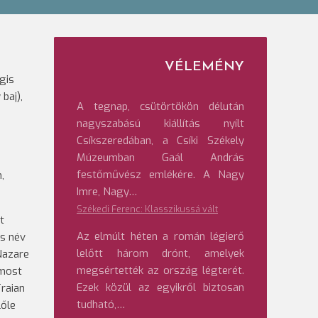
VÉLEMÉNY
gis
baj),
A tegnap, csütörtökön délután
nagyszabású kiállítás nyílt
Csíkszeredában, a Csíki Székely
Múzeumban Gaál András
festőművész emlékére. A Nagy
,
Imre, Nagy…
Székedi Ferenc: Klasszikussá vált
t
Az elmúlt héten a román légierő
es név
lelőtt három drónt, amelyek
Nazare
megsértették az ország légterét.
 most
Ezek közül az egyikről biztosan
Traian
tudható,…
lőle