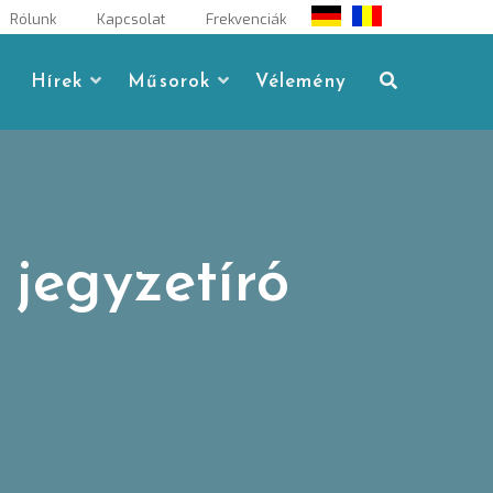
Rólunk
Kapcsolat
Frekvenciák
Hírek
Műsorok
Vélemény
jegyzetíró