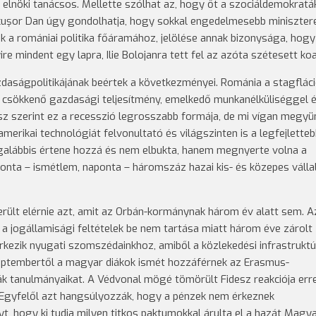
li elnöki tanácsos. Mellette szólhat az, hogy őt a szociáldemokratá
cuşor Dan úgy gondolhatja, hogy sokkal engedelmesebb miniszter
ik a romániai politika főáramához, jelölése annak bizonysága, hogy
re mindent egy lapra, Ilie Bolojanra tett fel az azóta szétesett koal
daságpolitikájának beértek a következményei. Románia a stagflác
agy csökkenő gazdasági teljesítmény, emelkedő munkanélküliséggel 
z szerint ez a recesszió legrosszabb formája, de mi vígan megyü
merikai technológiát felvonultató és világszinten is a legfejlette
legalábbis értene hozzá és nem elbukta, hanem megnyerte volna a
onta – ismétlem, naponta – háromszáz hazai kis- és közepes válla
lt elérnie azt, amit az Orbán-kormánynak három év alatt sem. Az
 jogállamisági feltételek be nem tartása miatt három éve zárolt
érkezik nyugati szomszédainkhoz, amiből a közlekedési infrastruktú
zeptembertől a magyar diákok ismét hozzáférnek az Erasmus-
ák tanulmányaikat. A Védvonal mögé tömörült Fidesz reakciója err
Egyfelől azt hangsúlyozzák, hogy a pénzek nem érkeznek
t, hogy ki tudja milyen titkos paktumokkal árulta el a hazát Magy