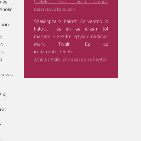
k és
Székely Ervin: Lassú drónok,
elnöke
rosszkedvű koboldok
Shakespeare halott; Cervantes is
íció.
halott…; és én se érzem jól
magam – kezdte egyik előadását
ió
Mark Twain. Ez az
és
irodalomtörténeti…
nk
bb
Ambrus Attila: Shakespeare és Newton
lkozás
 új
rát
e
ar