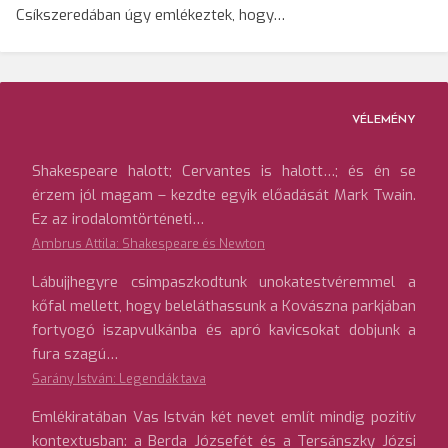
Csíkszeredában úgy emlékeztek, hogy…
VÉLEMÉNY
Shakespeare halott; Cervantes is halott…; és én se
érzem jól magam – kezdte egyik előadását Mark Twain.
Ez az irodalomtörténeti…
Ambrus Attila: Shakespeare és Newton
Lábujjhegyre csimpaszkodtunk unokatestvéremmel a
kőfal mellett, hogy beleláthassunk a Kovászna parkjában
fortyogó iszapvulkánba és apró kavicsokat dobjunk a
fura szagú…
Sarány István: Legendák tava
Emlékiratában Vas István két nevet említ mindig pozitív
kontextusban: a Berda Józsefét és a Tersánszky Józsi