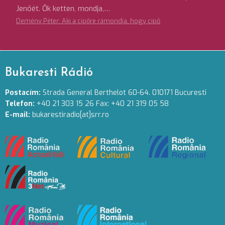
Jenőét. Ők ketten, mondja,…
Demény Péter: Aki a cipőre rámondja, hogy cipő
Bukaresti Rádió
Postacím:
Strada General Berthelot 60-64. 010171 Bucuresti
Telefon:
+40 21 303 15 26 Fax: +40 21 319 05 58
E-mail:
bukarestiradio[at]srr.ro