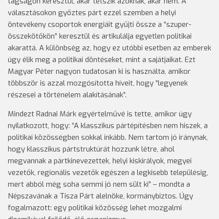
tagságon keresztül, akár tetszik azoknak, akár nem. A
választásokon győztes párt ezzel szemben a helyi
öntevékeny csoportok energiáit gyűjti össze a “szuper-
összekötőkön” keresztül és artikulálja egyetlen politikai
akarattá. A különbség az, hogy ez utóbbi esetben az emberek
úgy élik meg a politikai döntéseket, mint a sajátjaikat. Ezt
Magyar Péter nagyon tudatosan ki is használta, amikor
többször is azzal mozgósította híveit, hogy “legyenek
részesei a történelem alakításának”.
Mindezt Radnai Márk egyértelművé is tette, amikor úgy
nyilatkozott, hogy: “A klasszikus pártépítésben nem hiszek, a
politikai közösségben sokkal inkább. Nem tartom jó iránynak,
hogy klasszikus pártstruktúrát hozzunk létre, ahol
megvannak a pártkinevezettek, helyi kiskirályok, megyei
vezetők, regionális vezetők egészen a legkisebb településig,
mert abból még soha semmi jó nem sült ki” – mondta a
Népszavának a Tisza Párt alelnöke, kormánybiztos. Úgy
fogalmazott: egy politikai közösség lehet mozgalmi