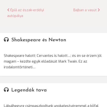
Bejegyzés
Épül az észak-erdélyi
Bajban a vasút
autópálya
navigáció
Shakespeare és Newton
Shakespeare halott; Cervantes is halott…; és én se érzem jól
magam – kezdte egyik előadását Mark Twain. Ez az
irodalomtörténeti…
Legendák tava
Lábujjhegyre csimpaszkodtunk unokatestvéremmel a kőfal