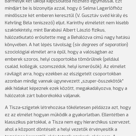
bármelyik két lakója kapcsolatba hozható egymással. Ezt
mindjárt be is bizonyítja azzal, hogy ő Selma Lagerlöfhöz
mindössze két emberen keresztül (V. Gusztáv svéd király és
Kehrling Béla teniszező) eljut. Karinthy elméletét nem kisebb
szaktekintély, mint Barabási Albert László fizikus,
hálózatkutató erősítette meg a Behálózva című nagy hatású
könyvében. A hat lépés távolság (
six degrees of separation
)
szociológiai elmélet arra épül, hogy a valóságban az
emberek szoros, helyi csoportokba tömörülnek (például
család, kollégák, szomszédok, helyi ismerősök). Az elmélet
rávilágít arra, hogy ezekben az elszigetelt csoportokban
azonban mindig vannak úgynevezett „szuper-összekötők”
akik hidakat képeznek ezek között, megakadályozva, hogy a
hálózatok zárt buborékokká váljanak.
A Tisza-szigetek létrehozása tökéletesen példázza azt, hogy
ez az elmélet hogyan működik a gyakorlatban. Ellentétben a
klasszikus pártokkal, a Tisza nem egy hierarchikus szervezet,
ahol a központ döntéseit a helyi vezetők érvényesítik a