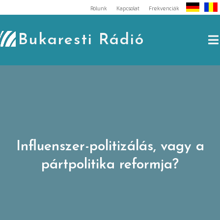
Skip
Rólunk
Kapcsolat
Frekvenciák
to
content
Bukaresti Rádió
Influenszer-politizálás, vagy a
pártpolitika reformja?