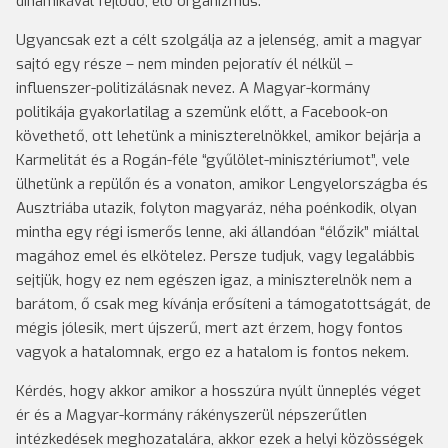
dinamikával fejlődő, élő organizmus.
Ugyancsak ezt a célt szolgálja az a jelenség, amit a magyar
sajtó egy része – nem minden pejoratív él nélkül –
influenszer-politizálásnak nevez. A Magyar-kormány
politikája gyakorlatilag a szemünk előtt, a Facebook-on
követhető, ott lehetünk a miniszterelnökkel, amikor bejárja a
Karmelitát és a Rogán-féle “gyűlölet-minisztériumot”, vele
ülhetünk a repülőn és a vonaton, amikor Lengyelországba és
Ausztriába utazik, folyton magyaráz, néha poénkodik, olyan
mintha egy régi ismerős lenne, aki állandóan “élőzik” miáltal
magához emel és elkötelez. Persze tudjuk, vagy legalábbis
sejtjük, hogy ez nem egészen igaz, a miniszterelnök nem a
barátom, ő csak meg kívánja erősíteni a támogatottságát, de
mégis jólesik, mert újszerű, mert azt érzem, hogy fontos
vagyok a hatalomnak, ergo ez a hatalom is fontos nekem.
Kérdés, hogy akkor amikor a hosszúra nyúlt ünneplés véget
ér és a Magyar-kormány rákényszerül népszerűtlen
intézkedések meghozatalára, akkor ezek a helyi közösségek