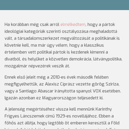
Ha korábban még csak arról
elmélkedtem
, hogy a pártok
ideológiai kategóriák szerinti osztályozása meghaladottá
vált, a társadalomszerkezet megváltozását a politikának is
követnie kell, ma már úgy vélem, hogy a klasszikus
értelemben vett politikai pártok is kezdenek kimenni a
divatból, és helyüket a közvetlen demokrácia, látványpolitika,
mozgalmár népvezérek veszik át.
Ennek első jeleit még a 2010-es évek második felében
megfigyelhettük, az Alexisz Cíprász vezette görög Sziriza,
vagy a Santiago Abascar irányította spanyol VOX esetében.
Igazán azonban ez Magyarországon teljesedett ki.
A jelenség megértéséhez vissza kell mennünk Karinthy
Frigyes Láncszemek című 1929-es novellájához. Ebben a
főhős azt állítja, hogy legtöbb öt emberen keresztül a Föld