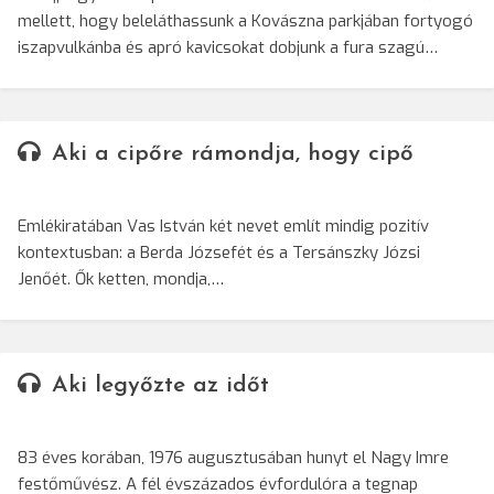
mellett, hogy beleláthassunk a Kovászna parkjában fortyogó
iszapvulkánba és apró kavicsokat dobjunk a fura szagú…
Aki a cipőre rámondja, hogy cipő
Emlékiratában Vas István két nevet említ mindig pozitív
kontextusban: a Berda Józsefét és a Tersánszky Józsi
Jenőét. Ők ketten, mondja,…
Aki legyőzte az időt
83 éves korában, 1976 augusztusában hunyt el Nagy Imre
festőművész. A fél évszázados évfordulóra a tegnap