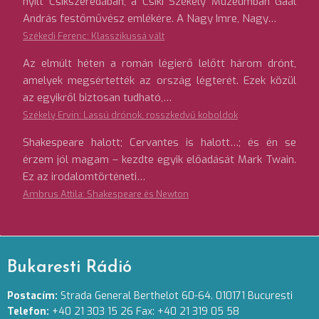
nyílt Csíkszeredában, a Csíki Székely Múzeumban Gaál
András festőművész emlékére. A Nagy Imre, Nagy…
Székedi Ferenc: Klasszikussá vált
Az elmúlt héten a román légierő lelőtt három drónt,
amelyek megsértették az ország légterét. Ezek közül
az egyikről biztosan tudható,…
Székely Ervin: Lassú drónok, rosszkedvű koboldok
Shakespeare halott; Cervantes is halott…; és én se
érzem jól magam – kezdte egyik előadását Mark Twain.
Ez az irodalomtörténeti…
Ambrus Attila: Shakespeare és Newton
Bukaresti Rádió
Postacím:
Strada General Berthelot 60-64. 010171 Bucuresti
Telefon:
+40 21 303 15 26 Fax: +40 21 319 05 58