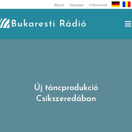
Skip
Rólunk
Kapcsolat
Frekvenciák
to
content
Bukaresti Rádió
Új táncprodukció
Csíkszeredában