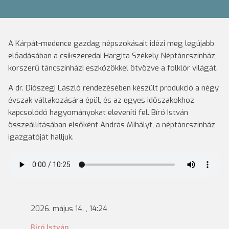
A Kárpát-medence gazdag népszokásait idézi meg legújabb
előadásában a csíkszeredai Hargita Székely Néptáncszínház,
korszerű táncszínházi eszközökkel ötvözve a folklór világát.
A dr. Diószegi László rendezésében készült produkció a négy
évszak váltakozására épül, és az egyes időszakokhoz
kapcsolódó hagyományokat eleveníti fel. Bíró István
összeállításában elsőként András Mihályt, a néptáncszínház
igazgatóját halljuk.
2026. május 14. , 14:24
Bíró István