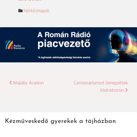
Hétköznapok
Bejegyzés
Majális Aradon
Centenáriumot ünnepeltek
Kisiratoson
navigáció
Kézműveskedő gyerekek a tájházban