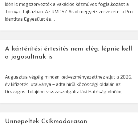
Idén is megszervezték a vakációs kézműves foglalkozást a
Tornyai Tájházban. Az RMDSZ Arad megyei szervezete, a Pro
Identitas Egyesület és…
A kártérítési értesítés nem elég: lépnie kell
a jogosultnak is
Augusztus végéig minden kedvezményezetthez eljut a 2026.
év kifizetési utalványa – adta hírül közösségi oldalán az
Országos Tulajdon-visszaszolgáltatási Hatóság elnöke,…
Ünnepeltek Csíkmadarason