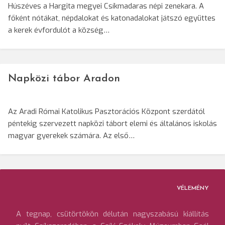
Húszéves a Hargita megyei Csíkmadaras népi zenekara. A
főként nótákat, népdalokat és katonadalokat játszó együttes
a kerek évfordulót a község…
Napközi tábor Aradon
Az Aradi Római Katolikus Pasztorációs Központ szerdától
péntekig szervezett napközi tábort elemi és általános iskolás
magyar gyerekek számára. Az első…
VÉLEMÉNY
A tegnap, csütörtökön délután nagyszabású kiállítás