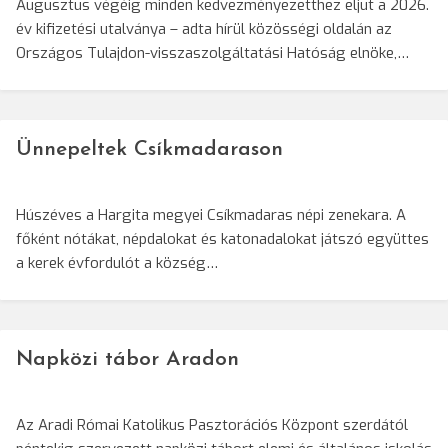
Augusztus végéig minden kedvezményezetthez eljut a 2026.
év kifizetési utalványa – adta hírül közösségi oldalán az
Országos Tulajdon-visszaszolgáltatási Hatóság elnöke,…
Ünnepeltek Csíkmadarason
Húszéves a Hargita megyei Csíkmadaras népi zenekara. A
főként nótákat, népdalokat és katonadalokat játszó együttes
a kerek évfordulót a község…
Napközi tábor Aradon
Az Aradi Római Katolikus Pasztorációs Központ szerdától