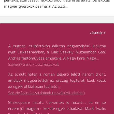
péntekig szervezett napközi tábort elemi és általános iskolás
magyar gyerekek számára. Az első…
VÉLEMÉNY
A tegnap, csütörtökön délután nagyszabású kiállítás
nyílt Csíkszeredában, a Csíki Székely Múzeumban Gaál
András festőművész emlékére. A Nagy Imre, Nagy…
Székedi Ferenc: Klasszikussá vált
Az elmúlt héten a román légierő lelőtt három drónt,
amelyek megsértették az ország légterét. Ezek közül
az egyikről biztosan tudható,…
Székely Ervin: Lassú drónok, rosszkedvű koboldok
Shakespeare halott; Cervantes is halott…; és én se
érzem jól magam – kezdte egyik előadását Mark Twain.