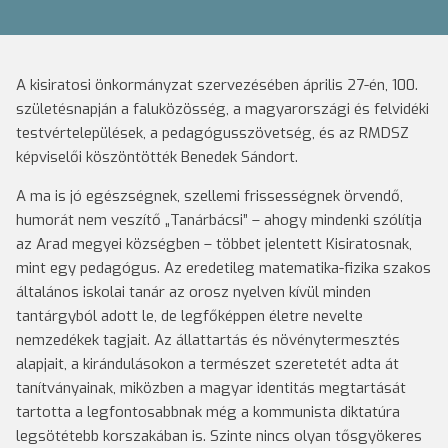
A kisiratosi önkormányzat szervezésében április 27-én, 100.
születésnapján a faluközösség, a magyarországi és felvidéki
testvértelepülések, a pedagógusszövetség, és az RMDSZ
képviselői köszöntötték Benedek Sándort.
A ma is jó egészségnek, szellemi frissességnek örvendő,
humorát nem veszítő „Tanárbácsi” – ahogy mindenki szólítja
az Arad megyei községben – többet jelentett Kisiratosnak,
mint egy pedagógus. Az eredetileg matematika-fizika szakos
általános iskolai tanár az orosz nyelven kívül minden
tantárgyból adott le, de legfőképpen életre nevelte
nemzedékek tagjait. Az állattartás és növénytermesztés
alapjait, a kirándulásokon a természet szeretetét adta át
tanítványainak, miközben a magyar identitás megtartását
tartotta a legfontosabbnak még a kommunista diktatúra
legsötétebb korszakában is. Szinte nincs olyan tősgyökeres