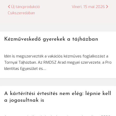
Bejegyzés
Új táncprodukció
Vineri, 15 mai 2026
Csíkszeredában
navigáció
Kézműveskedő gyerekek a tájházban
Idén is megszervezték a vakációs kézműves foglalkozást a
Tornyai Tájházban. Az RMDSZ Arad megyei szervezete, a Pro
Identitas Egyesület és…
A kártérítési értesítés nem elég: lépnie kell
a jogosultnak is