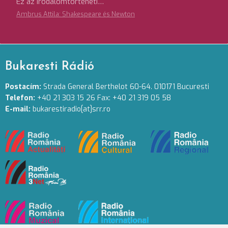
Ez az irodalomtörténeti…
Ambrus Attila: Shakespeare és Newton
Bukaresti Rádió
Postacím:
Strada General Berthelot 60-64. 010171 Bucuresti
Telefon:
+40 21 303 15 26 Fax: +40 21 319 05 58
E-mail:
bukarestiradio[at]srr.ro