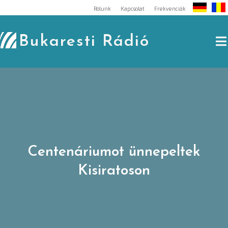
Skip
Rólunk
Kapcsolat
Frekvenciák
to
content
Bukaresti Rádió
Centenáriumot ünnepeltek
Kisiratoson